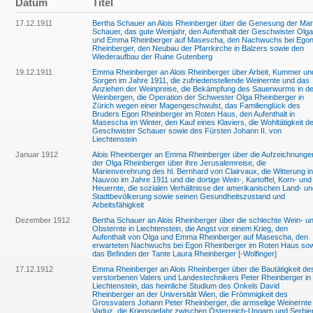
Datum
Titel
17.12.1911
Bertha Schauer an Alois Rheinberger über die Genesung der Mar
Schauer, das gute Weinjahr, den Aufenthalt der Geschwister Olga
und Emma Rheinberger auf Masescha, den Nachwuchs bei Ego
Rheinberger, den Neubau der Pfarrkirche in Balzers sowie den
Wiederaufbau der Ruine Gutenberg
19.12.1911
Emma Rheinberger an Alois Rheinberger über Arbeit, Kummer un
Sorgen im Jahre 1911, die zufriedenstellende Weinernte und das
Anziehen der Weinpreise, die Bekämpfung des Sauerwurms in d
Weinbergen, die Operation der Schwester Olga Rheinberger in
Zürich wegen einer Magengeschwulst, das Familienglück des
Bruders Egon Rheinberger im Roten Haus, den Aufenthalt in
Masescha im Winter, den Kauf eines Klaviers, die Wohltätigkeit d
Geschwister Schauer sowie des Fürsten Johann II. von
Liechtenstein
Januar 1912
Alois Rheinberger an Emma Rheinberger über die Aufzeichnunge
der Olga Rheinberger über ihre Jerusalemreise, die
Marienverehrung des hl. Bernhard von Clairvaux, die Witterung in
Nauvoo im Jahre 1911 und die dortige Wein-, Kartoffel, Korn- und
Heuernte, die sozialen Verhältnisse der amerikanischen Land- un
Stadtbevölkerung sowie seinen Gesundheitszustand und
Arbeitsfähigkeit
Dezember 1912
Bertha Schauer an Alois Rheinberger über die schlechte Wein- u
Obsternte in Liechtenstein, die Angst vor einem Krieg, den
Aufenthalt von Olga und Emma Rheinberger auf Masescha, den
erwarteten Nachwuchs bei Egon Rheinberger im Roten Haus so
das Befinden der Tante Laura Rheinberger [-Wolfinger]
17.12.1912
Emma Rheinberger an Alois Rheinberger über die Bautätigkeit de
verstorbenen Vaters und Landestechnikers Peter Rheinberger in
Liechtenstein, das heimliche Studium des Onkels David
Rheinberger an der Universität Wien, die Frömmigkeit des
Grossvaters Johann Peter Rheinberger, die armselige Weinernte 
Vaduz, die Kriegsgefahr zwischen Österreich-Ungarn und Serbie