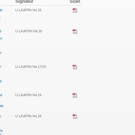
Signatur
Scan
ie
LI LA AFRh Ha 19
n
d
LI LA AFRH Ha 18
en
er
n
LI LA AFRh Ha 17/19
d
nd
LI LA AFRh Ha 19
wie
s
LI LA AFRh Ha 18
in
n