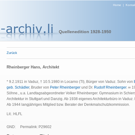
Home
|
Kontak
Quellenedition 1928-1950
Zurück
Rheinberger Hans, Architekt
* 9.2.1911 in Vaduz, † 10.5.1980 in Locarno (TI), Bürger von Vaduz. Sohn von
geb. Schädler
, Bruder von
Peter Rheinberger
und Dr.
Rudolf Rheinberger
. ∞ 1
Söhne., u.a. Landtagsabgeordneter Volker Rheinberger. Gymnasium in Schie
Architektur in Stuttgart und Danzig. Ab 1938 eigenes Architekturbüro in Vaduz
Ab 1944 langjähriges Mitglied bzw. Berater der Denkmalschutzkommission.
Lit.: HLFL
GND:
Permalink: P29602