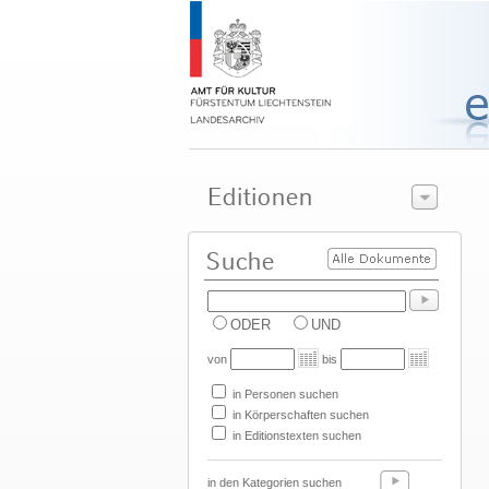
ODER
UND
von
bis
in Personen suchen
in Körperschaften suchen
in Editionstexten suchen
in den Kategorien suchen