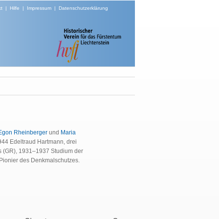
t
|
Hilfe
|
Impressum
|
Datenschutzerklärung
Egon Rheinberger
und
Maria
944 Edeltraud Hartmann, drei
rs (GR), 1931–1937 Studium der
. Pionier des Denkmalschutzes.