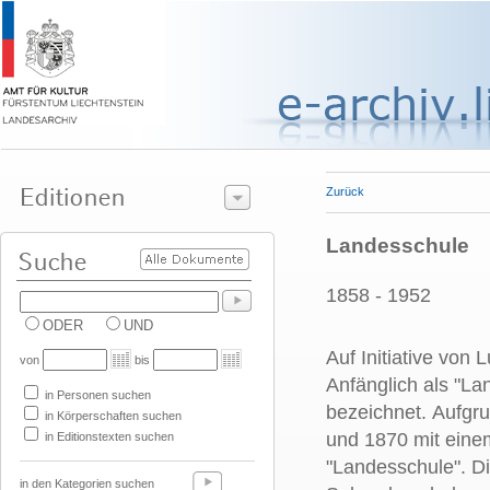
Zurück
Landesschule
1858 - 1952
ODER
UND
Auf Initiative von
von
bis
Anfänglich als "L
in Personen suchen
bezeichnet. Aufgr
in Körperschaften suchen
und 1870 mit eine
in Editionstexten suchen
"Landesschule". Di
in den Kategorien suchen