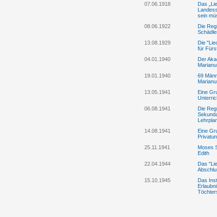
07.06.1918
Das „Lie
Landess
sein mü
08.06.1922
Die Regi
Schädle
13.08.1929
Die "Lie
für Fürs
04.01.1940
Der Aka
Marian
19.01.1940
69 Männ
Marian
13.05.1941
Eine Gr
Unterri
06.08.1941
Die Reg
Sekunda
Lehrplan
14.08.1941
Eine Gr
Privatun
25.11.1941
Moses S
Edith
22.04.1944
Das "Lie
Abschlu
15.10.1945
Das Inst
Erlaubn
Töchter