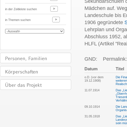
Sekundarschulen d
Mädchen auf. Wege
in der Zeitleiste suchen
Landeschule bis E
in Themen suchen
1906 gegründete
S
Lehrplan und Orga
Abschluss 1952, a
HLFL (Artikel "Rea
GND:
Permalink:
Datum
Titel
o.D. (vor dem
Die Fin
19.12.1908)
weitere
Realsch
11.07.1914
Das „Lie
„Oberrh
Triesen
Verhält
09.10.1914
Die Lan
Organis
31.05.1918
Das „Lie
Landess
sein mü