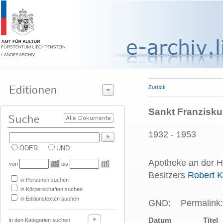
Zurück
Sankt Franzisku
1932 - 1953
ODER
UND
Apotheke an der H
von
bis
Besitzers
Robert K
in Personen suchen
in Körperschaften suchen
in Editionstexten suchen
GND:
Permalink:
Datum
Titel
in den Kategorien suchen