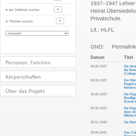
1937–1947 Lehrer
in der Zeitleiste suchen
Heirat Übersiedel
Privatschule.
in Themen suchen
Lit.: HLFL
GND:
Permalink
Datum
Titel
04.06.1937
Die deu
die Bew
(Colleg
09.06.1937
Der Mar
Regierun
Marian
16.06.1937
Die Regi
Bewilli
Schule 
05.08.1937
Die Regi
dass der
Mittels
18.01.1940
Die Mari
29.09.1941
Das Col