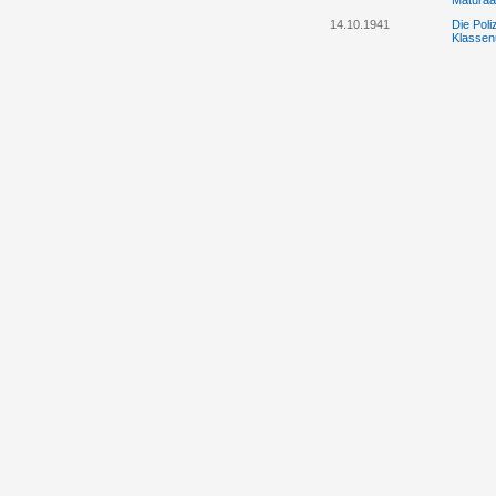
Maturaa
14.10.1941
Die Pol
Klassenu