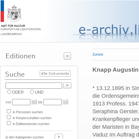
Zurück
Knapp Augustin,
* 13.12.1895 in Si
ODER
UND
die Ordensgemeinsc
von
bis
1913 Profess. 194
Seraphina Gerster.
in Personen suchen
in Körperschaften suchen
Krankenpfleger un
in Editionstexten suchen
der Maristen in B
Vaduz im Auftrag d
in den Kategorien suchen