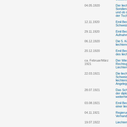
04.05.1920
Der lie
Sondieru
und ob s
der Tsc
12.11.1920
Emil Bec
Schweiz
29.11.1920
Emil Bec
Aufnahm
06.12.1920
Die 5. 
liechte
20.12.1920
Emil Bec
des lie
ca. Februar/März
Der Wien
1921
Rechtsg
Liechten
22.03.1921
Die liec
Schweiz
liechten
Angeleg
28.07.1921
Das Sch
der dipl
weiterhi
03.08.1921
Emil Bec
einer li
04.11.1921
Regieru
Verhand
19.07.1922
Liechten