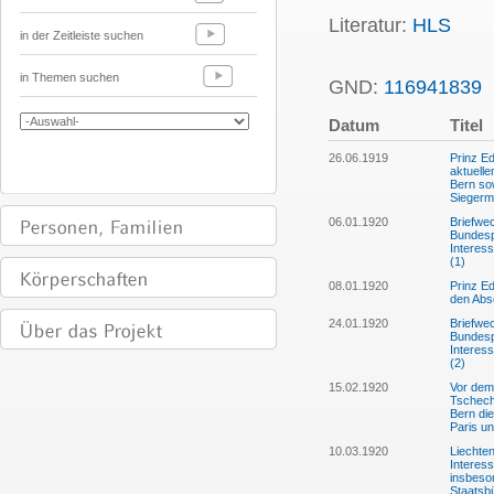
Literatur:
HLS
in der Zeitleiste suchen
in Themen suchen
GND:
116941839
P
Datum
Titel
26.06.1919
Prinz E
aktuelle
Bern so
Siegerm
06.01.1920
Briefwe
Bundesp
Interes
(1)
08.01.1920
Prinz E
den Abs
24.01.1920
Briefwe
Bundesp
Interes
(2)
15.02.1920
Vor dem
Tschech
Bern di
Paris u
10.03.1920
Liechten
Interes
insbeson
Staatsb