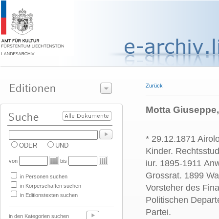
Zurück
Motta Giuseppe, 
* 29.12.1871 Airol
ODER
UND
Kinder. Rechtsstu
von
bis
iur. 1895-1911 Anw
Grossrat. 1899 Wa
in Personen suchen
in Körperschaften suchen
Vorsteher des Fin
in Editionstexten suchen
Politischen Depart
Partei.
in den Kategorien suchen