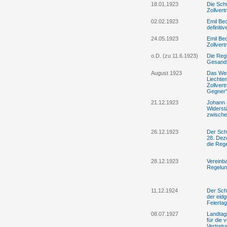
18.01.1923
Die Schw
Zollvert
02.02.1923
Emil Be
definiti
24.05.1923
Emil Be
Zollver
o.D. (zu 11.6.1923)
Die Regi
Gesandt
August 1923
Das Werd
Liechte
Zollvert
Gegner"
21.12.1923
Johann 
Widerst
zwische
26.12.1923
Der Sch
28. Dez
die Reg
28.12.1923
Vereinb
Regelun
11.12.1924
Der Sch
der eid
Feiertag
08.07.1927
Landtags
für die 
Vertretu