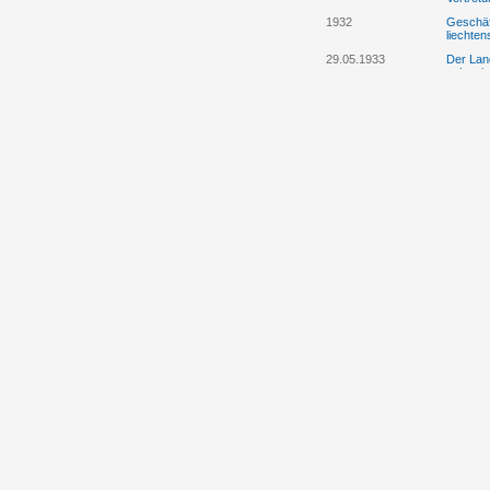
1932
Geschäft
liechten
29.05.1933
Der Lan
schweiz
10.02.1934
Deutsch
schweiz
26.02.1936
Die Sch
Clearin
auf Liec
28.03.1938
Regieru
Eindrück
Deutsch
01.06.1938
Liste de
Gäste fü
Prinzre