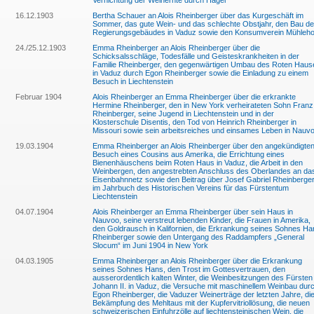
Vernichtung der Weinernte durch Hagel
16.12.1903
Bertha Schauer an Alois Rheinberger über das Kurgeschäft im
Sommer, das gute Wein- und das schlechte Obstjahr, den Bau d
Regierungsgebäudes in Vaduz sowie den Konsumverein Mühleho
24./25.12.1903
Emma Rheinberger an Alois Rheinberger über die
Schicksalsschläge, Todesfälle und Geisteskrankheiten in der
Familie Rheinberger, den gegenwärtigen Umbau des Roten Haus
in Vaduz durch Egon Rheinberger sowie die Einladung zu einem
Besuch in Liechtenstein
Februar 1904
Alois Rheinberger an Emma Rheinberger über die erkrankte
Hermine Rheinberger, den in New York verheirateten Sohn Franz
Rheinberger, seine Jugend in Liechtenstein und in der
Klosterschule Disentis, den Tod von Heinrich Rheinberger in
Missouri sowie sein arbeitsreiches und einsames Leben in Nauv
19.03.1904
Emma Rheinberger an Alois Rheinberger über den angekündigte
Besuch eines Cousins aus Amerika, die Errichtung eines
Bienenhäuschens beim Roten Haus in Vaduz, die Arbeit in den
Weinbergen, den angestrebten Anschluss des Oberlandes an da
Eisenbahnnetz sowie den Beitrag über Josef Gabriel Rheinberge
im Jahrbuch des Historischen Vereins für das Fürstentum
Liechtenstein
04.07.1904
Alois Rheinberger an Emma Rheinberger über sein Haus in
Nauvoo, seine verstreut lebenden Kinder, die Frauen in Amerika,
den Goldrausch in Kalifornien, die Erkrankung seines Sohnes Ha
Rheinberger sowie den Untergang des Raddampfers „General
Slocum“ im Juni 1904 in New York
04.03.1905
Emma Rheinberger an Alois Rheinberger über die Erkrankung
seines Sohnes Hans, den Trost im Gottesvertrauen, den
ausserordentlich kalten Winter, die Weinbesitzungen des Fürsten
Johann II. in Vaduz, die Versuche mit maschinellem Weinbau dur
Egon Rheinberger, die Vaduzer Weinerträge der letzten Jahre, di
Bekämpfung des Mehltaus mit der Kupfervitriollösung, die neuen
schweizerischen Einfuhrzölle auf liechtensteinischen Wein, die