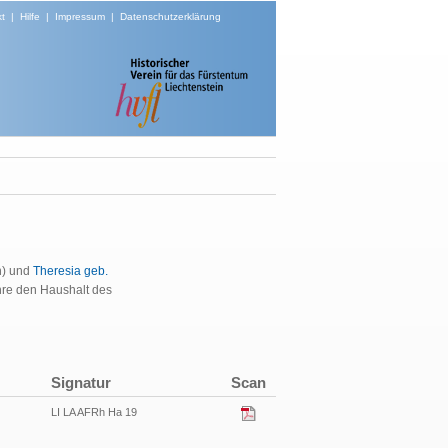
t
|
Hilfe
|
Impressum
|
Datenschutzerklärung
) und
Theresia geb.
hre den Haushalt des
Signatur
Scan
LI LA AFRh Ha 19