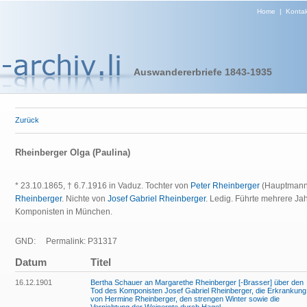
Home
|
Kontak
Auswandererbriefe 1843-1935
Zurück
Rheinberger Olga (Paulina)
* 23.10.1865, † 6.7.1916 in Vaduz. Tochter von
Peter Rheinberger
(Hauptmann
Rheinberger
. Nichte von
Josef Gabriel Rheinberger
. Ledig. Führte mehrere Ja
Komponisten in München.
GND:
Permalink: P31317
Datum
Titel
16.12.1901
Bertha Schauer an Margarethe Rheinberger [-Brasser] über den
Tod des Komponisten Josef Gabriel Rheinberger, die Erkrankung
von Hermine Rheinberger, den strengen Winter sowie die