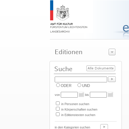
ODER
UND
von
bis
in Personen suchen
in Körperschaften suchen
in Editionstexten suchen
in den Kategorien suchen