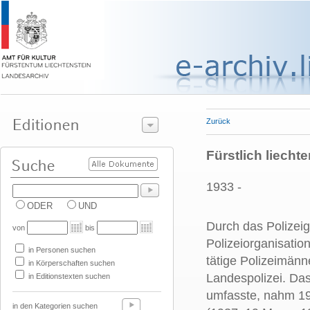
Zurück
Fürstlich liecht
1933 -
ODER
UND
Durch das Polizeig
von
bis
Polizeiorganisation
in Personen suchen
tätige Polizeimän
in Körperschaften suchen
Landespolizei.
Das 
in Editionstexten suchen
umfasste, nahm 193
in den Kategorien suchen