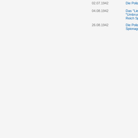
02.07.1942
Die Poli
04.08.1942
Das "Lie
"Umbruch
Reich S
26.08.1942
Die Pol
Spionag
23.09.1942
Liechten
Grenzwä
entflohe
12.10.1942
Vaduzer
29.11.1943
Leo Moo
25.05.1945
Die Vate
mit Ans
16.06.1945
Die Poli
Eugen M
01.07.1945
Karl Wal
Wehrmac
Neueng
28.07.1945
Agatha H
tschech
25.09.1945
Die sowj
zu reich
08.10.1945
Der int
"Verlet
abgesc
15.11.1945
Der Lehr