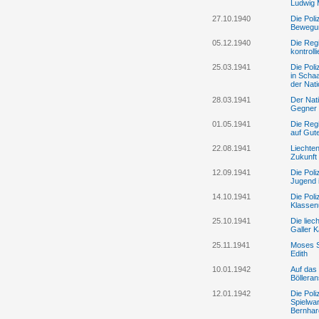
Ludwig 
27.10.1940
Die Pol
Bewegun
05.12.1940
Die Regi
kontroll
25.03.1941
Die Poli
in Scha
der Nat
28.03.1941
Der Nati
Gegner
01.05.1941
Die Regi
auf Gute
22.08.1941
Liechten
Zukunft
12.09.1941
Die Poli
Jugend 
14.10.1941
Die Pol
Klassenu
25.10.1941
Die liec
Galler K
25.11.1941
Moses S
Edith
10.01.1942
Auf das
Bölleran
12.01.1942
Die Poli
Spielwar
Bernhar