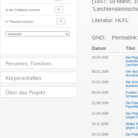
(1937: 19 Mann, 1
"Liechtensteinisch
in der Zeitleiste suchen
Literatur: HLFL
in Themen suchen
GND:
Permalink:
Datum
Titel
28.09.1935
Die Reg
Aufentha
Liechten
08.01.1938
Vier lie
Ausweis
03.02.1938
Die Sch
ausweis
09.04.1938
Freides 
Schwei
22.08.1938
Die Pol
Fluchthi
12.09.1938
Die Pol
wegen Fl
29.11.1938
Walter W
gegen 
02.12.1938
Die Pol