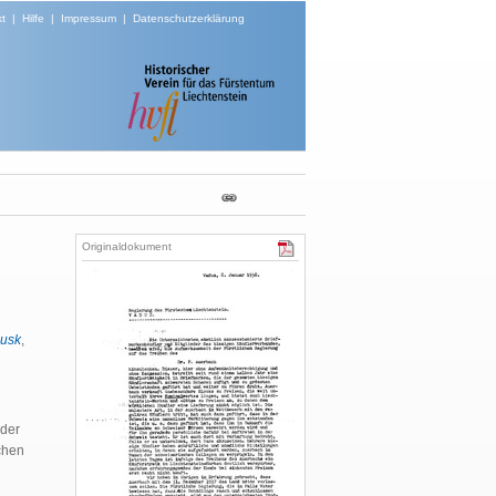
t
|
Hilfe
|
Impressum
|
Datenschutzerklärung
Originaldokument
ausk
,
eder
ichen