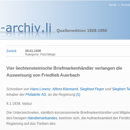
Home
|
Kontak
Quellenedition 1928-1950
Zurück
08.01.1938
Kategorie: Flüchtlinge
Vier liechtensteinische Briefmarkenhändler verlangen die
Ausweisung von Friedlieb Auerbach
Schreiben von
Hans Lorenz
,
Alfons Kliemand
,
Siegfried Feger
und
Siegbert T
Inhaber der
Philatelie AG
, an die Regierung
[1]
8.1.1938, Vaduz
Die Unterzeichneten, sämtlich konzessionierte Briefmarkenhändler und Mitgli
des hiesigen
Händlerverbandes
, beehren sich, die Aufmerksamkeit der Fürstl
Regierung auf das Treiben des