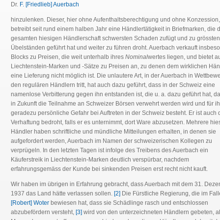
Dr.
F. [Friedlieb] Auerbach
hinzulenken. Dieser, hier ohne Aufenthaltsberechtigung und ohne Konzession,
betreibt seit rund einem halben Jahr eine Händlertätigkeit in Briefmarken, die 
gesamten hiesigen Händlerschaft schwersten Schaden zufügt und zu grössten
Übelständen geführt hat und weiter zu führen droht. Auerbach verkauft insbes
Blocks zu Preisen, die weit unterhalb ihres
Nominal
wertes liegen, und bietet a
Liechtenstein-Marken und -Sätze zu Preisen an, zu denen dem wirklichen Hän
eine Lieferung nicht möglich ist. Die unlautere Art, in der Auerbach in Wettbew
den regulären Händlern tritt, hat auch dazu geführt, dass in der Schweiz eine
namenlose Verbitterung gegen ihn entstanden ist, die u. a. dazu geführt hat, d
in Zukunft die Teilnahme an Schweizer Börsen verwehrt werden wird und für i
geradezu persönliche Gefahr bei Auftreten in der Schweiz besteht. Er ist auch d
Verhaftung bedroht, falls er es unternimmt, dort Ware abzusetzen. Mehrere hie
Händler haben schriftliche und mündliche Mitteilungen erhalten, in denen sie
aufgefordert werden, Auerbach im Namen der schweizerischen Kollegen zu
verprügeln. In den letzten Tagen ist infolge des Treibens des Auerbach ein
Käuferstreik in Liechtenstein-Marken deutlich verspürbar, nachdem
erfahrungsgemäss der Kunde bei sinkenden Preisen erst recht nicht kauft.
Wir haben im übrigen in Erfahrung gebracht, dass Auerbach mit dem 31. Dez
1937 das Land hätte verlassen sollen.
[2]
Die Fürstliche Regierung, die im Fall
[Robert] Woter
bewiesen hat, dass sie Schädlinge rasch und entschlossen
abzubefördern versteht,
[3]
wird von den unterzeichneten Händlern gebeten, al