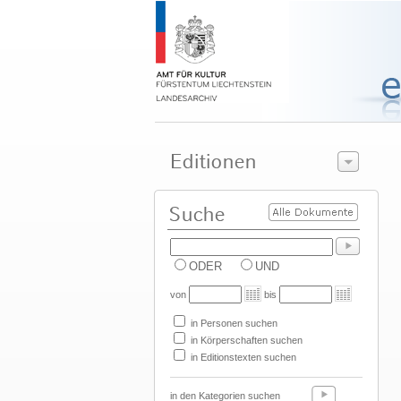
ODER
UND
von
bis
in Personen suchen
in Körperschaften suchen
in Editionstexten suchen
in den Kategorien suchen