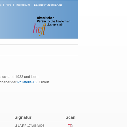
t
|
Hilfe
|
Impressum
|
Datenschutzerklärung
utschland 1933 und lebte
 Inhaber der
Philatelie AG
. Erhielt
Signatur
Scan
LI LA RF 174/064/008