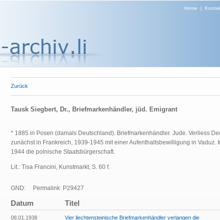
Home
|
Kontak
Zurück
Tausk Siegbert, Dr., Briefmarkenhändler, jüd. Emigrant
* 1885 in Posen (damals Deutschland). Briefmarkenhändler. Jude. Verliess De
zunächst in Frankreich, 1939-1945 mit einer Aufenthaltsbewilligung in Vaduz.
1944 die polnische Staatsbürgerschaft.
Lit.: Tisa Francini, Kunstmarkt, S. 60 f.
GND:
Permalink: P29427
Datum
Titel
08.01.1938
Vier liechtensteinische Briefmarkenhändler verlangen die