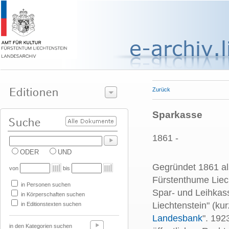
Zurück
Sparkasse
1861 -
ODER
UND
Gegründet 1861 als
von
bis
Fürstenthume Liec
in Personen suchen
Spar- und Leihkas
in Körperschaften suchen
Liechtenstein" (kur
in Editionstexten suchen
Landesbank
". 192
in den Kategorien suchen