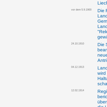
Liec
vor dem 5.9.1900
Die 
Land
Gem
Land
"Rek
gew
24.10.1910
Die 
bean
neue
Antr
04.12.1913
Land
wird
Halt
scha
12.02.1914
Regi
beri
über