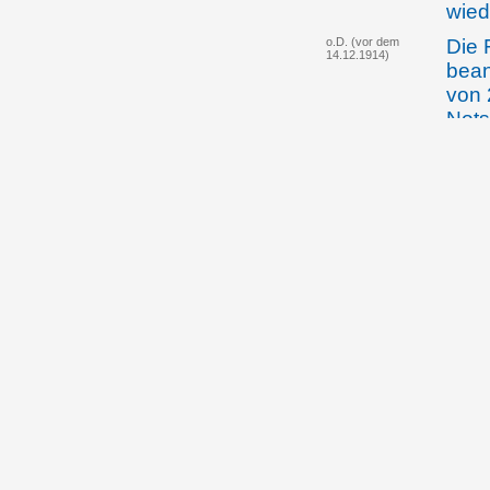
wied
o.D. (vor dem
Die 
14.12.1914)
bean
von 
Nots
Eins
Lan
10.06.1915
Land
beri
in L
15.08.1915
Die 
entg
den 
sind
dass
sich
kein
09.10.1915
Die 
Land