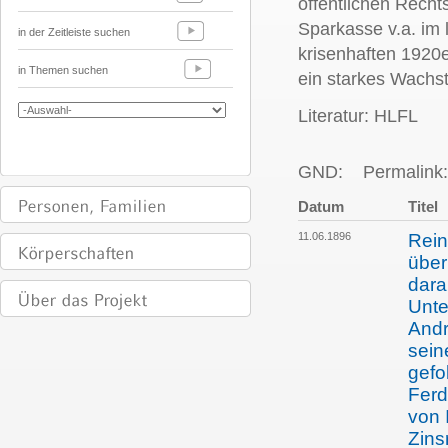
öffentlichen Recht
Sparkasse v.a. im 
in der Zeitleiste suchen
krisenhaften 1920e
in Themen suchen
ein starkes Wachs
Literatur: HLFL
GND:
Permalink:
Datum
Titel
11.06.1896
Rein
über
dara
Unte
Andr
sein
gefo
Ferd
von 
Zins