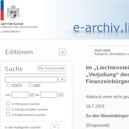
16.07.1919
Kategorie: Mentalitäten
Im „Liechtenstei
„Verjudung“ de
Finanzeinbürge
ODER
UND
von
bis
Abdruck einer nicht ge
in Personen suchen
16.7.1919
in Körperschaften suchen
in Editionstexten suchen
Zu den Neueinbürge
(Eingesandt)
in den Kategorien suchen