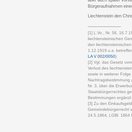
Bürgeraufnahmen einen
Liechtenstein den Chri
______________
[1] L.Vo., Nr. 56, 16.7.
liechtensteinischen Gen
den liechtensteinischen
1.12.1919 u.a. betreffen
LA V 002/0050
).
[2] Vgl. das Gesetz vo
Verlust des liechtenste
sowie in weiterer Folg
Nachtragsbestimmung z
Nr. 3, über die Erwerbu
Staatsbürgerrechtes ge
Bestimmungen ergänzt w
[3] Zu den Einkaufsgeld
Gemeindebürgerrecht v
24.5.1864, LGBl. 1864 N