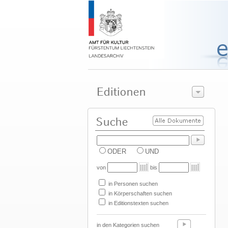
ODER
UND
von
bis
in Personen suchen
in Körperschaften suchen
in Editionstexten suchen
in den Kategorien suchen