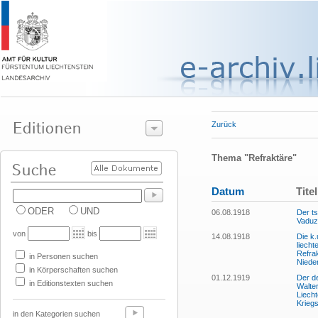
Zurück
Thema "Refraktäre"
Datum
Titel
ODER
UND
06.08.1918
Der t
Vaduz 
von
bis
14.08.1918
Die k.
liech
Refrak
in Personen suchen
Nieder
in Körperschaften suchen
01.12.1919
Der de
in Editionstexten suchen
Walter
Liech
Krieg
in den Kategorien suchen