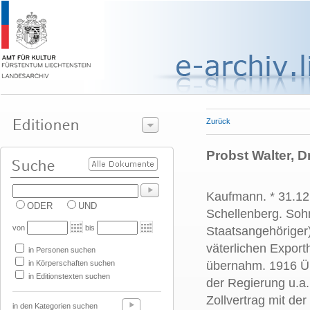
Zurück
Probst Walter, D
Kaufmann. * 31.12
ODER
UND
Schellenberg. Sohn
von
bis
Staatsangehöriger
väterlichen Expor
in Personen suchen
in Körperschaften suchen
übernahm. 1916 Üb
in Editionstexten suchen
der Regierung u.a
Zollvertrag mit de
in den Kategorien suchen