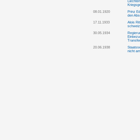
Liechte
Kriegsg
08.01.1920
Prinz E
den Abs
17.11.1933
Alois Ri
schweiz
30.05.1934
Regierun
Einbezu
Transf
20.06.1938
Staatss
nicht am