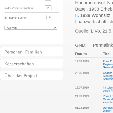
Honorarkonsul. Na
in der Zeitleiste suchen
Basel. 1938 Erheb
II.
1939 Wohnsitz i
in Themen suchen
finanzwirtschaftli
Quelle: L.Vo. 21.5
GND:
Permalink
Datum
Titel
17.05.1919
Prinz Ed
Regieru
Gesandt
23.05.1919
Charles
Stellun
Schwei
16.07.1919
Im „Liec
durch F
21.09.1919
Prinz Ed
Gesandte
zwische
01.12.1919
Der desi
Walter F