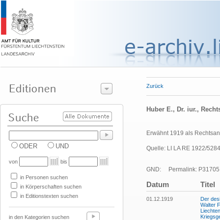
Zurück
Huber E., Dr. iur., Rech
Erwähnt 1919 als Rechtsan
ODER
UND
Quelle: LI LA RE 1922/5284
von
bis
GND:
Permalink: P31705
in Personen suchen
Datum
Titel
in Körperschaften suchen
in Editionstexten suchen
01.12.1919
Der desi
Walter F
Liechte
Kriegsg
in den Kategorien suchen