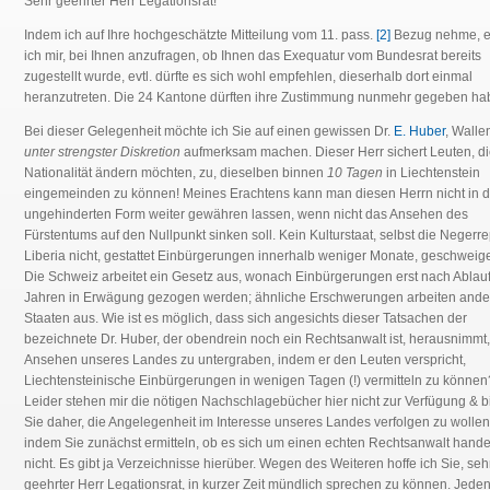
Sehr geehrter Herr Legationsrat!
Indem ich auf Ihre hochgeschätzte Mitteilung vom 11. pass.
[2]
Bezug nehme, e
ich mir, bei Ihnen anzufragen, ob Ihnen das Exequatur vom Bundesrat bereits
zugestellt wurde, evtl. dürfte es sich wohl empfehlen, dieserhalb dort einmal
heranzutreten. Die 24 Kantone dürften ihre Zustimmung nunmehr gegeben ha
Bei dieser Gelegenheit möchte ich Sie auf einen gewissen Dr.
E. Huber
, Walle
unter strengster Diskretion
aufmerksam machen. Dieser Herr sichert Leuten, di
Nationalität ändern möchten, zu, dieselben binnen
10 Tagen
in Liechtenstein
eingemeinden zu können! Meines Erachtens kann man diesen Herrn nicht in d
ungehinderten Form weiter gewähren lassen, wenn nicht das Ansehen des
Fürstentums auf den Nullpunkt sinken soll. Kein Kulturstaat, selbst die Negerre
Liberia nicht, gestattet Einbürgerungen innerhalb weniger Monate, geschweig
Die Schweiz arbeitet ein Gesetz aus, wonach Einbürgerungen erst nach Ablauf
Jahren in Erwägung gezogen werden; ähnliche Erschwerungen arbeiten ande
Staaten aus. Wie ist es möglich, dass sich angesichts dieser Tatsachen der
bezeichnete Dr. Huber, der obendrein noch ein Rechtsanwalt ist, herausnimmt
Ansehen unseres Landes zu untergraben, indem er den Leuten verspricht,
Liechtensteinische Einbürgerungen in wenigen Tagen (!) vermitteln zu können
Leider stehen mir die nötigen Nachschlagebücher hier nicht zur Verfügung & bi
Sie daher, die Angelegenheit im Interesse unseres Landes verfolgen zu wollen
indem Sie zunächst ermitteln, ob es sich um einen echten Rechtsanwalt hande
nicht. Es gibt ja Verzeichnisse hierüber. Wegen des Weiteren hoffe ich Sie, seh
geehrter Herr Legationsrat, in kurzer Zeit mündlich sprechen zu können. Jeden