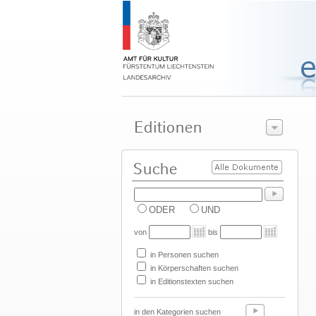
ODER
UND
von
bis
in Personen suchen
in Körperschaften suchen
in Editionstexten suchen
in den Kategorien suchen