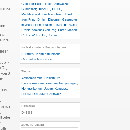
Calonder Felix, Dr. iur., Schweizer
rlaube
Bundesrat
;
Huber E., Dr. iur.,
Rechtsanwalt
;
Liechtenstein Eduard
von, Prinz, Dr. iur., Diplomat, Gesandter
in Wien
;
Liechtenstein Johann II. (Maria
ben.
Franz Placidus) von, reg. Fürst, Mäzen
;
nstadt,
Probst Walter, Dr., Konsul
e ihre
Im Text erwähnte Körperschaften
ieser
Fürstlich Liechtensteinische
Gesandtschaft in Bern
publik
e Tage.
Themen
 von 8
Antisemitismus
;
Deserteure
;
re
Einbürgerungen
;
Finanzeinbürgerungen
;
Honorarkonsul
;
Juden
;
Konsulate
;
, das
Liberia
;
Refraktäre
;
Schweiz
?
Permalink
tte ich
,
D46386
lt oder
r
Zitierempfehlung
falls