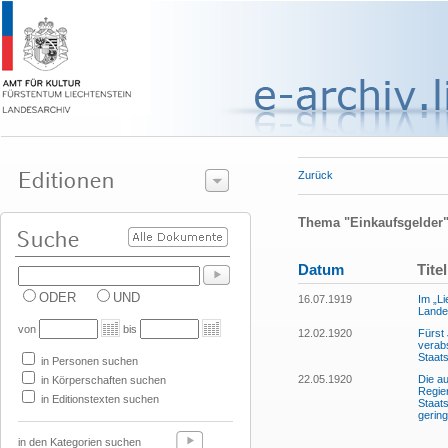
Zurück
Thema "Einkaufsgelder
Datum
Titel
ODER
UND
16.07.1919
Im „Li
Lande
von
bis
12.02.1920
Fürst 
verab
Staat
in Personen suchen
22.05.1920
Die au
in Körperschaften suchen
Regie
in Editionstexten suchen
Staat
gerin
in den Kategorien suchen