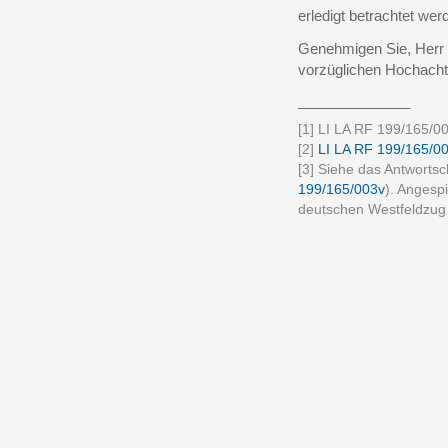
erledigt betrachtet wer
Genehmigen Sie, Herr 
vorzüglichen Hochacht
______________
[1] LI LA RF 199/165/00
[2]
LI LA RF 199/165/0
[3] Siehe das Antworts
199/165/003v
). Angespi
deutschen Westfeldzug 