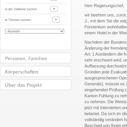
Herr Regierungschef,
in der Zeitleiste suchen
wir beehren uns, zurü
in Themen suchen
J., mit dem Sie die ei
Fürstentum wohnhaften
einem Hotel in der We
Nachdem der Bundesrat
Änderung der fremdenp
Art. 1 Ausländern die f
sehr erschwert wird, 
Auffassung durchsetzt
Gründen jede Evakuati
ausgesprochenen Opera
Generals), müsste es u
eingehenden Prüfung z
Kanton Fühlung zu ne
zu nehmen. Die Wests
jetzt mit Internierten u
belastet. Da sich im übr
vollständig verändert h
Bescheid von Ihnen erha