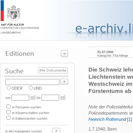
01.07.1940
Kategorie: Flüchtlinge
Die Schweiz lehn
Liechtenstein w
Westschweiz im 
ODER
UND
Fürstentums ab
von
bis
Note der Polizeiabteil
in Personen suchen
Polizeidepartements a
in Körperschaften suchen
in Editionstexten suchen
Heinrich Rothmund
[1]
1.7.1940, Bern
in den Kategorien suchen