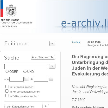
Zurück
07.07.1940
Kategorie: Flücht
Die Regierung er
Unterbringung d
Juden in der Wes
ODER
UND
Evakuierung de
von
bis
Note der Regierung an 
in Personen suchen
Justiz- und Polizeidep
in Körperschaften suchen
in Editionstexten suchen
7.7.1940
in den Kategorien suchen
Sehr geehrte Herren,