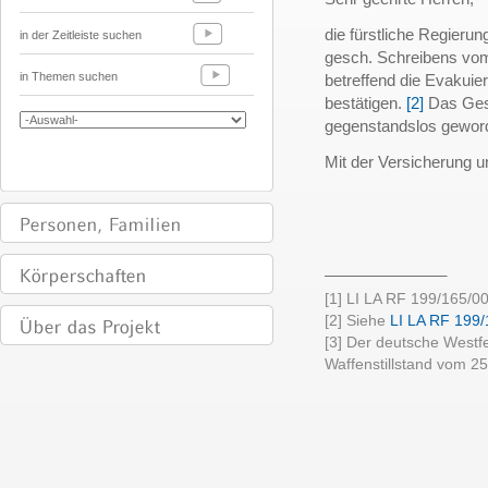
die fürstliche Regieru
in der Zeitleiste suchen
gesch. Schreibens vom 
in Themen suchen
betreffend die Evakuie
bestätigen.
[2]
Das Gesu
gegenstandslos gewor
Mit der Versicherung 
______________
[1] LI LA RF 199/165/00
[2] Siehe
LI LA RF 199/
[3] Der deutsche Westf
Waffenstillstand vom 25