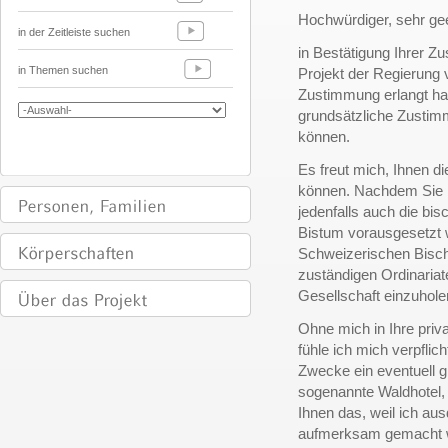
Hochwürdiger, sehr gee
in der Zeitleiste suchen
in Bestätigung Ihrer Zu
in Themen suchen
Projekt der Regierung 
Zustimmung erlangt hab
grundsätzliche Zusti
können.
Es freut mich, Ihnen d
können. Nachdem Sie b
jedenfalls auch die bis
Bistum vorausgesetzt 
Schweizerischen Bisch
zuständigen Ordinariate
Gesellschaft einzuhol
Ohne mich in Ihre priv
fühle ich mich verpflic
Zwecke ein eventuell 
sogenannte Waldhotel,
Ihnen das, weil ich au
aufmerksam gemacht wu