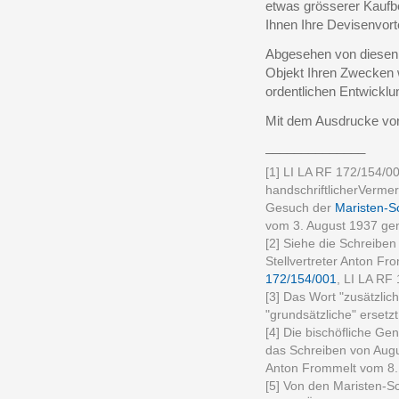
etwas grösserer Kaufb
Ihnen Ihre Devisenvort
Abgesehen von diesen 
Objekt Ihren Zwecken w
ordentlichen Entwickl
Mit dem Ausdrucke vor
______________
[1] LI LA RF 172/154/0
handschriftlicherVerme
Gesuch der
Maristen-S
vom 3. August 1937 g
[2] Siehe die Schreibe
Stellvertreter Anton Fr
172/154/001
, LI LA RF
[3] Das Wort "zusätzlich
"grundsätzliche" ersetzt
[4] Die bischöfliche Ge
das Schreiben von Augu
Anton Frommelt vom 8. 
[5] Von den Maristen-Sc