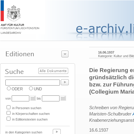
16.06.1937
Kategorie: Kultur und Bil
Die Regierung e
gründsätzlich d
bzw. zur Führun
ODER
UND
(Collegium Mar
von
bis
Schreiben von Regierun
in Personen suchen
Maristen-Schulbruder
in Körperschaften suchen
in Editionstexten suchen
Knabenerziehungsansta
16.6.1937
in den Kategorien suchen