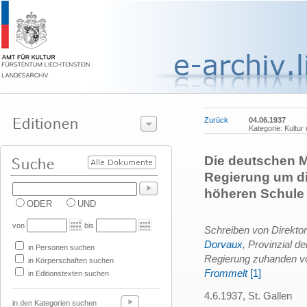
Zurück
04.06.1937
Kategorie: Kultur
Die deutschen M
Regierung um di
höheren Schule 
ODER
UND
von
bis
Schreiben von Direkto
Dorvaux
, Provinzial d
in Personen suchen
Regierung zuhanden vo
in Körperschaften suchen
Frommelt
[1]
in Editionstexten suchen
4.6.1937, St. Gallen
in den Kategorien suchen