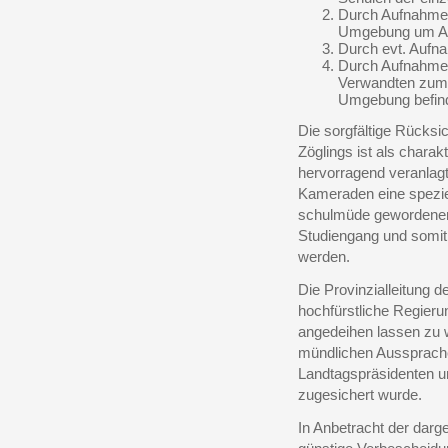
Durch Aufnahme v
Umgebung um A
Durch evt. Aufn
Durch Aufnahme v
Verwandten zum 
Umgebung befin
Die sorgfältige Rücks
Zöglings ist als chara
hervorragend veranlagt
Kameraden eine spezie
schulmüde gewordenen 
Studiengang und somit 
werden.
Die Provinzialleitung d
hochfürstliche Regier
angedeihen lassen zu w
mündlichen Aussprach
Landtagspräsidenten un
zugesichert wurde.
In Anbetracht der darg