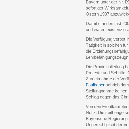
Bayern unter der Nr. IX
sofortiger Wirksamkeit.
Ostern 1937 abzuwicke
Damit standen fast 200
und waren existenzlos.
Die Verfügung verbot i
Tätigkeit in solchen fü
die Erziehungsbefähigu
Lehrbefähigungszeugnis
Die Provinzialleitung 
Proteste und Schritte,
Zurücknahme der Verfü
Faulhaber
schrieb dama
Stellungnahme keinen E
Schlag gegen das Chri
Von den Frontkämpfer
Notiz. Die seitherige s
Bayerische Regierung 
Ungerechtigkeit der Ve