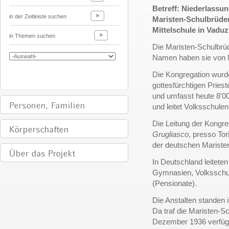
Betreff: Niederlassu
in der Zeitleiste suchen
Maristen-Schulbrüde
Mittelschule in Vaduz
in Themen suchen
Die Maristen-Schulbrüd
Namen haben sie von Ma
Die Kongregation wurd
gottesfürchtigen Priest
und umfasst heute 8'000
und leitet Volksschule
Die Leitung der Kongre
Grugliasco
, presso Tori
der deutschen Maristen
In Deutschland leitete
Gymnasien, Volksschu
(Pensionate).
Die Anstalten standen 
Da traf die Maristen-S
Dezember 1936 verfügte