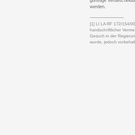
günstige Verbescheidu
werden.
______________
[1] LI LA RF 172/154/00
handschriftlicher Verm
Gesuch in der Regieru
wurde, jedoch vorbehal