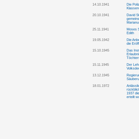
14.10.1941
Die Pol
Klassenu
20.10.1941
David S
gemeins
Marianu
25.11.1941
Moses S
Edith
19.05.1942
Die Anb
die Erö
15.10.1945
Das Inst
Erlaubn
Töchter
15.11.1945
Der Lehr
Volksde
13.12.1945
Regieru
Säuberu
18.01.1972
Anlässl
rückbli
1937 di
erteilt 