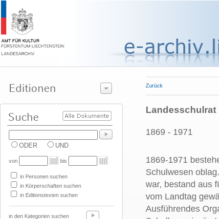
Zurück
Landesschulrat
1869 - 1971
ODER
UND
1869-1971 bestehe
von
bis
Schulwesen oblag.
in Personen suchen
war, bestand aus f
in Körperschaften suchen
vom Landtag gewähl
in Editionstexten suchen
Ausführendes Orga
in den Kategorien suchen