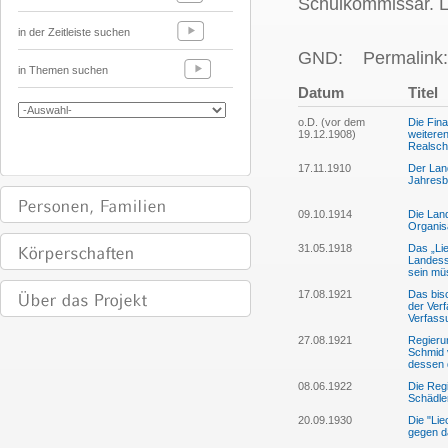
Schulkommissär. L
in der Zeitleiste suchen
GND:
Permalink:
in Themen suchen
Datum
Titel
o.D. (vor dem
Die Fin
19.12.1908)
weitere
Realsch
17.11.1910
Der Lan
Jahresb
09.10.1914
Die Lan
Organis
31.05.1918
Das „Lie
Landess
sein mü
17.08.1921
Das bisc
der Ver
Verfass
27.08.1921
Regieru
Schmid 
dessen 
08.06.1922
Die Regi
Schädle
20.09.1930
Die "Li
gegen d