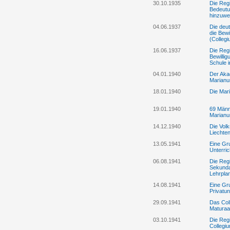
30.10.1935
Die Regi
Bedeutu
hinzuwe
04.06.1937
Die deu
die Bew
(Colleg
16.06.1937
Die Regi
Bewilli
Schule 
04.01.1940
Der Aka
Marian
18.01.1940
Die Mari
19.01.1940
69 Männ
Marian
14.12.1940
Die Vol
Liechten
13.05.1941
Eine Gr
Unterri
06.08.1941
Die Reg
Sekunda
Lehrplan
14.08.1941
Eine Gr
Privatun
29.09.1941
Das Col
Maturaa
03.10.1941
Die Regi
Collegi