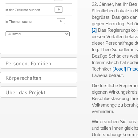
22. Jänner, hat Ihr Betri
in der Zeitleiste suchen
öffentlichen Lokale in 
begrüsst. Das gab dann
in Themen suchen
gegen Herrn Ing. Schäd
[2]
Das Regierungskolleg
diesen Vorfällen befass
dieser Personalfrage d
Ing. Theo Schädler in 
Bezüge Schädlers weit
Interimistisch hat sod
Techniker
[Josef] Frits
Lawena betraut.
Die fürstliche Regieru
eigenen Wirkungskreise
Beschlussfassung Ihres
Volksmenge zu beruhig
verhindern.
Wir ersuchen Sie, uns
und teilen Ihnen gleich
Untersuchungskommissi