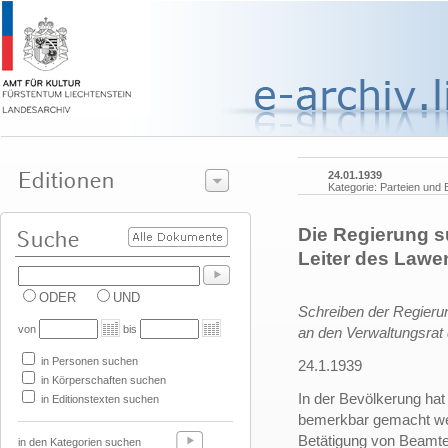
24.01.1939
Kategorie: Parteien un
Die Regierung s
Leiter des Law
ODER
UND
Schreiben der Regierun
von
bis
an den Verwaltungsrat
in Personen suchen
24.1.1939
in Körperschaften suchen
In der Bevölkerung hat 
in Editionstexten suchen
bemerkbar gemacht weg
Betätigung von Beamte
in den Kategorien suchen