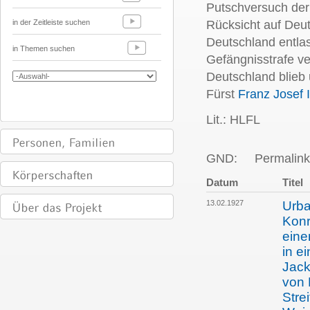
Putschversuch de
in der Zeitleiste suchen
Rücksicht auf Deu
Deutschland entla
in Themen suchen
Gefängnisstrafe ver
Deutschland blieb 
Fürst
Franz Josef I
Lit.: HLFL
GND:
Permalink
Datum
Titel
13.02.1927
Urba
Konr
eine
in e
Jack
von 
Stre