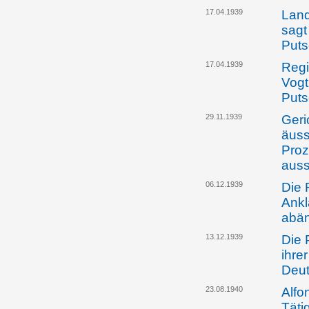
17.04.1939
Land
sagt
Puts
17.04.1939
Regi
Vogt
Puts
29.11.1939
Geri
äuss
Proz
auss
06.12.1939
Die 
Ankl
abän
13.12.1939
Die 
ihre
Deut
23.08.1940
Alfo
Täti