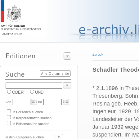
Zurück
Schädler Theodor,
* 2.1.1896 in Trie
ODER
UND
Triesenberg. Sohn
von
bis
Rosina geb. Heeb. 
Ingenieur. 1929–19
in Personen suchen
in Körperschaften suchen
Landesleiter der V
in Editionstexten suchen
Januar 1939 wegen 
suspendiert. Im Mä
in den Kategorien suchen