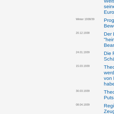
Weis
sein
Eur
Winter 1938/39
Prog
Bew
20.12.1938
Der 
"hei
Bea
24.01.1939
Die 
Schä
15.03.1939
Theo
werd
von 
hab
30.03.1939
Theo
Put
08.04.1939
Regi
Zeug