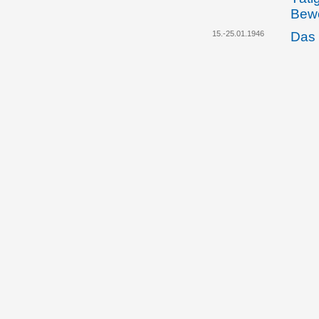
Bew
15.-25.01.1946
Das 
Schl
gege
17.01.1946
Das 
beri
Puts
19.01.1946
Das 
beri
Putsc
24.01.1946
Das 
beri
Puts
06.02.1946
Alfo
in d
ver
10.02.1947
Alfo