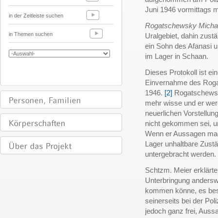
Juni 1946 vormittags m
in der Zeitleiste suchen
Rogatschewsky Micha
in Themen suchen
Uralgebiet, dahin zustä
ein Sohn des Afanasi u
im Lager in Schaan.
Dieses Protokoll ist ei
Einvernahme des Roga
1946.
[2]
Rogatschewsk
mehr wisse und er werd
neuerlichen Vorstellung
nicht gekommen sei, um
Wenn er Aussagen mach
Lager unhaltbare Zust
untergebracht werden.
Schtzm. Meier erklärte
Unterbringung anderswo
kommen könne, es bes
seinerseits bei der Po
jedoch ganz frei, Auss