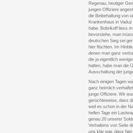
Regenau, heutiger Gene
jungen Offiziere anges
die Beibehaltung von u
Krankenhaus in Vaduz l
habe. Bobrikoff liess 
bevorstehe, man müsse 
deutschen Sieg sei ger
hier flüchten. Im Hinbl
denen man ganz vertra
die ja eigentlich weni
hatten, habe man die Ü
Ausschaltung der junge
Nach einigen Tagen war
ganz heimlich verhafte
junge Offiziere. Wir w
gerüchteweise, dass die
weil es schon in der N
hellen Tage ein Lastwa
genau 20 unserer Solda
Verhaltens von Seite di
uns klar war, dass hie