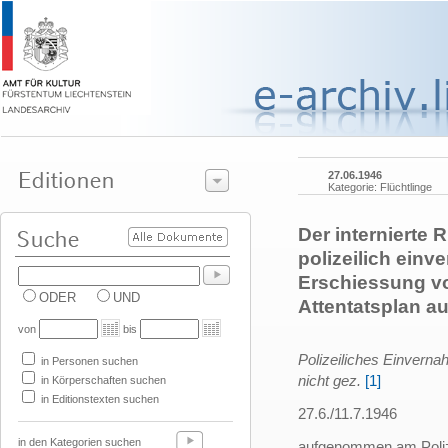
27.06.1946
Kategorie: Flüchtlinge
Der internierte
polizeilich einv
Erschiessung vo
ODER
UND
Attentatsplan a
von
bis
Polizeiliches Einvern
in Personen suchen
nicht gez.
[1]
in Körperschaften suchen
in Editionstexten suchen
27.6./11.7.1946
in den Kategorien suchen
aufgenommen am Poliz