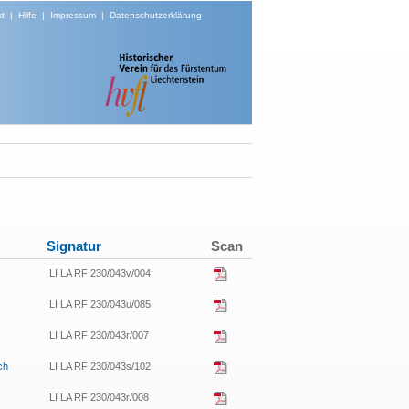
t
|
Hilfe
|
Impressum
|
Datenschutzerklärung
Signatur
Scan
LI LA RF 230/043v/004
LI LA RF 230/043u/085
LI LA RF 230/043r/007
ch
LI LA RF 230/043s/102
LI LA RF 230/043r/008