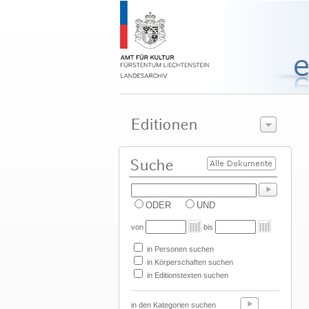
ODER
UND
von
bis
in Personen suchen
in Körperschaften suchen
in Editionstexten suchen
in den Kategorien suchen