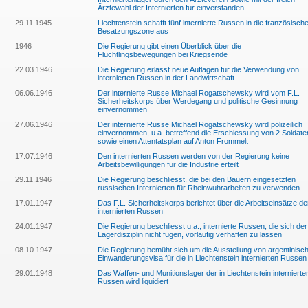
Ärztewahl der Internierten für einverstanden
29.11.1945
Liechtenstein schafft fünf internierte Russen in die französisch
Besatzungszone aus
1946
Die Regierung gibt einen Überblick über die
Flüchtlingsbewegungen bei Kriegsende
22.03.1946
Die Regierung erlässt neue Auflagen für die Verwendung von
internierten Russen in der Landwirtschaft
06.06.1946
Der internierte Russe Michael Rogatschewsky wird vom F.L.
Sicherheitskorps über Werdegang und politische Gesinnung
einvernommen
27.06.1946
Der internierte Russe Michael Rogatschewsky wird polizeilich
einvernommen, u.a. betreffend die Erschiessung von 2 Soldate
sowie einen Attentatsplan auf Anton Frommelt
17.07.1946
Den internierten Russen werden von der Regierung keine
Arbeitsbewilligungen für die Industrie erteilt
29.11.1946
Die Regierung beschliesst, die bei den Bauern eingesetzten
russischen Internierten für Rheinwuhrarbeiten zu verwenden
17.01.1947
Das F.L. Sicherheitskorps berichtet über die Arbeitseinsätze de
internierten Russen
24.01.1947
Die Regierung beschliesst u.a., internierte Russen, die sich der
Lagerdisziplin nicht fügen, vorläufig verhaften zu lassen
08.10.1947
Die Regierung bemüht sich um die Ausstellung von argentinisc
Einwanderungsvisa für die in Liechtenstein internierten Russen
29.01.1948
Das Waffen- und Munitionslager der in Liechtenstein internierte
Russen wird liquidiert