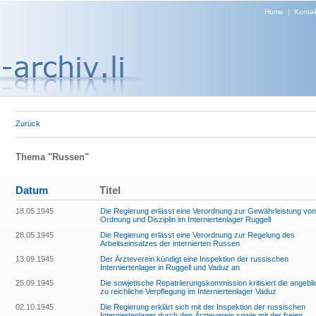
Home
|
Kontak
Zurück
Thema "Russen"
Datum
Titel
18.05.1945
Die Regierung erlässt eine Verordnung zur Gewährleistung von
Ordnung und Disziplin im Interniertenlager Ruggell
28.05.1945
Die Regierung erlässt eine Verordnung zur Regelung des
Arbeitseinsatzes der internierten Russen
13.09.1945
Der Ärzteverein kündigt eine Inspektion der russischen
Interniertenlager in Ruggell und Vaduz an
25.09.1945
Die sowjetische Repatriierungskommission kritisiert die angebli
zu reichliche Verpflegung im Interniertenlager Vaduz
02.10.1945
Die Regierung erklärt sich mit der Inspektion der russischen
Interniertenlager durch den Ärzteverein sowie mit der freien