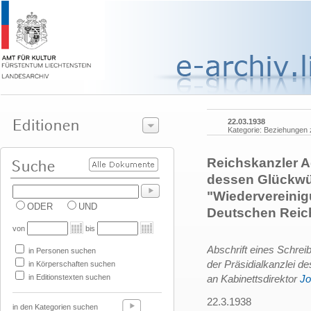
22.03.1938
Kategorie: Beziehungen
Reichskanzler Ado
dessen Glückwü
"Wiedervereinig
ODER
UND
Deutschen Reic
von
bis
Abschrift eines Schre
in Personen suchen
der Präsidialkanzlei d
in Körperschaften suchen
in Editionstexten suchen
an Kabinettsdirektor
Jo
22.3.1938
in den Kategorien suchen