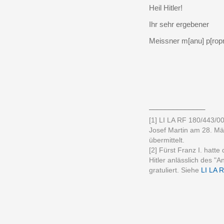
Heil Hitler!
Ihr sehr ergebener
Meissner m[anu] p[ropr
______________
[1] LI LA RF 180/443/00
Josef Martin am 28. M
übermittelt.
[2] Fürst Franz I. hatt
Hitler anlässlich des "
gratuliert. Siehe
LI LA 