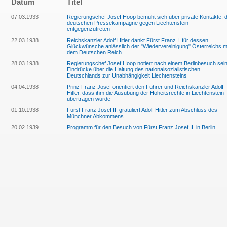
Datum
Titel
07.03.1933
Regierungschef Josef Hoop bemüht sich über private Kontakte, 
deutschen Pressekampagne gegen Liechtenstein
entgegenzutreten
22.03.1938
Reichskanzler Adolf Hitler dankt Fürst Franz I. für dessen
Glückwünsche anlässlich der "Wiedervereinigung" Österreichs m
dem Deutschen Reich
28.03.1938
Regierungschef Josef Hoop notiert nach einem Berlinbesuch sei
Eindrücke über die Haltung des nationalsozialistischen
Deutschlands zur Unabhängigkeit Liechtensteins
04.04.1938
Prinz Franz Josef orientiert den Führer und Reichskanzler Adolf
Hitler, dass ihm die Ausübung der Hoheitsrechte in Liechtenstein
übertragen wurde
01.10.1938
Fürst Franz Josef II. gratuliert Adolf Hitler zum Abschluss des
Münchner Abkommens
20.02.1939
Programm für den Besuch von Fürst Franz Josef II. in Berlin