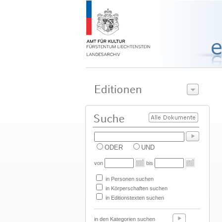
ODER
UND
von
bis
in Personen suchen
in Körperschaften suchen
in Editionstexten suchen
in den Kategorien suchen