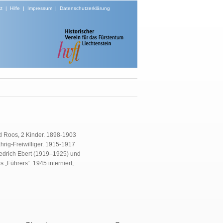
t
|
Hilfe
|
Impressum
|
Datenschutzerklärung
rd Roos, 2 Kinder. 1898-1903
rig-Freiwilliger. 1915-1917
iedrich Ebert (1919–1925) und
„Führers“. 1945 interniert,