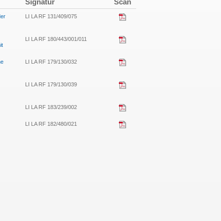
Signatur
Scan
der
LI LA RF 131/409/075
LI LA RF 180/443/001/011
it
ne
LI LA RF 179/130/032
LI LA RF 179/130/039
LI LA RF 183/239/002
LI LA RF 182/480/021