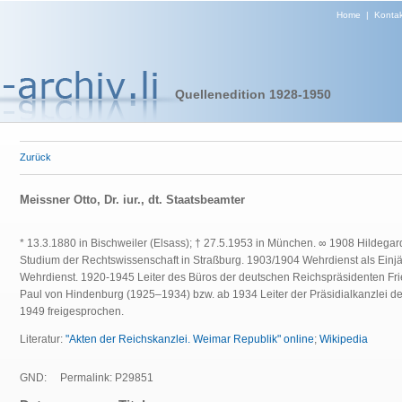
Home
|
Kontak
Quellenedition 1928-1950
Zurück
Meissner Otto, Dr. iur., dt. Staatsbeamter
* 13.3.1880 in Bischweiler (Elsass); † 27.5.1953 in München. ∞ 1908 Hildega
Studium der Rechtswissenschaft in Straßburg. 1903/1904 Wehrdienst als Einjäh
Wehrdienst. 1920-1945 Leiter des Büros der deutschen Reichspräsidenten Fr
Paul von Hindenburg (1925–1934) bzw. ab 1934 Leiter der Präsidialkanzlei des 
1949 freigesprochen.
Literatur:
"Akten der Reichskanzlei. Weimar Republik" online
;
Wikipedia
GND:
Permalink: P29851