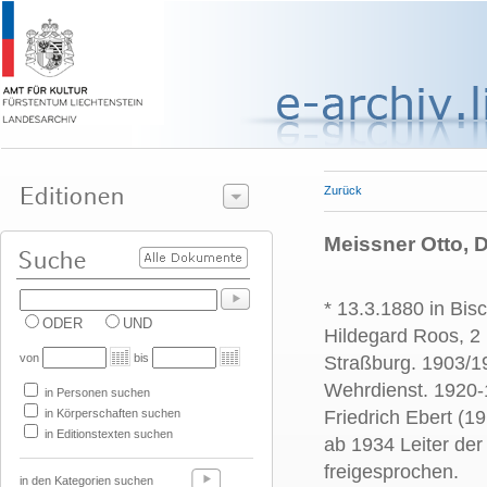
Zurück
Meissner Otto, Dr
* 13.3.1880 in Bis
ODER
UND
Hildegard Roos, 2
von
bis
Straßburg. 1903/19
Wehrdienst. 1920-
in Personen suchen
in Körperschaften suchen
Friedrich Ebert (
in Editionstexten suchen
ab 1934 Leiter der 
freigesprochen.
in den Kategorien suchen