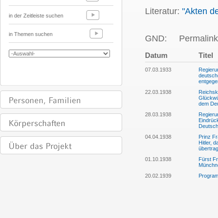
Literatur:
"Akten d
in der Zeitleiste suchen
in Themen suchen
GND:
Permalink
Datum
Titel
07.03.1933
Regieru
deutsch
entgege
22.03.1938
Reichska
Glückwü
dem Deu
28.03.1938
Regieru
Eindrück
Deutsch
04.04.1938
Prinz Fr
Hitler, 
übertra
01.10.1938
Fürst Fr
Münchn
20.02.1939
Programm