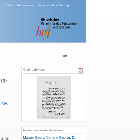
t
|
Hilfe
|
Impressum
|
Datenschutzerklärung
Originaldokument
 für
rxer
,
Im Text erwähnte Personen
Marxer Georg (Johann Georg), Dr.
teins