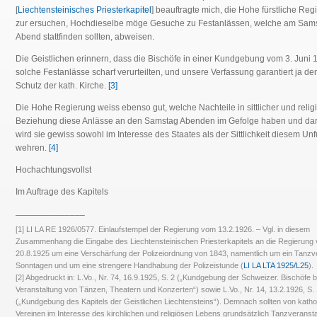
[
Liechtensteinisches Priesterkapitel
] beauftragte mich, die Hohe fürstliche Reg
zur ersuchen, Hochdieselbe möge Gesuche zu Festanlässen, welche am Sam
Abend stattfinden sollten, abweisen.
Die Geistlichen erinnern, dass die Bischöfe in einer Kundgebung vom 3. Juni
solche Festanlässe scharf verurteilten, und unsere Verfassung garantiert ja de
Schutz der kath. Kirche.
[3]
Die Hohe Regierung weiss ebenso gut, welche Nachteile in sittlicher und relig
Beziehung diese Anlässe an den Samstag Abenden im Gefolge haben und da
wird sie gewiss sowohl im Interesse des Staates als der Sittlichkeit diesem Un
wehren.
[4]
Hochachtungsvollst
Im Auftrage des Kapitels
______________
[1] LI LA RE 1926/0577. Einlaufstempel der Regierung vom 13.2.1926. – Vgl. in diesem
Zusammenhang die Eingabe des Liechtensteinischen Priesterkapitels an die Regierung
20.8.1925 um eine Verschärfung der Polizeiordnung von 1843, namentlich um ein Tanzv
Sonntagen und um eine strengere Handhabung der Polizeistunde (
LI LA LTA 1925/L25
).
[2] Abgedruckt in: L.Vo., Nr. 74, 16.9.1925, S. 2 („Kundgebung der Schweizer. Bischöfe b
Veranstaltung von Tänzen, Theatern und Konzerten“) sowie L.Vo., Nr. 14, 13.2.1926, S.
(„Kundgebung des Kapitels der Geistlichen Liechtensteins“). Demnach sollten von katho
Vereinen im Interesse des kirchlichen und religiösen Lebens grundsätzlich Tanzveranst