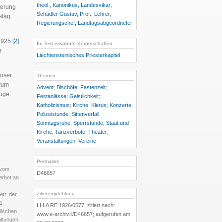
theol., Kanonikus, Landesvikar
;
ierung
Schädler Gustav, Prof., Lehrer,
stag
Regierungschef, Landtagsabgeordneter
 1925
[2]
Im Text erwähnte Körperschaften
n
Liechtensteinisches Priesterkapitel
iöser
Themen
rum
Advent
;
Bischöfe
;
Fastenzeit
;
fuge
Festanlässe
;
Geistlichkeit
;
Katholizismus
;
Kirche
;
Klerus
;
Konzerte
;
Polizeistunde
;
Sittenverfall
;
Sonntagsruhe
;
Sperrstunde
;
Staat und
Kirche
;
Tanzverbote
;
Theater
;
Veranstaltungen
;
Vereine
Permalink
 vom
D46657
erbot an
Zitierempfehlung
etr. der
 1
LI LA RE 1926/0577; zitiert nach:
lischen
www.e-archiv.li/D46657; aufgerufen am
altungen