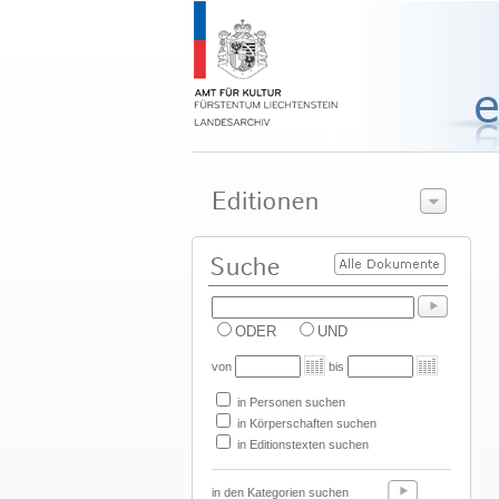
ODER
UND
von
bis
in Personen suchen
in Körperschaften suchen
in Editionstexten suchen
in den Kategorien suchen