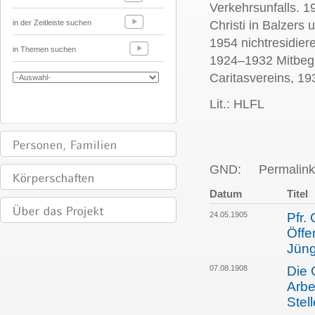
Verkehrsunfalls. 1
in der Zeitleiste suchen
Christi in Balzer
1954 nichtresidie
in Themen suchen
1924–1932 Mitbegr
Caritasvereins, 1
Lit.: HLFL
GND:
Permalink
Datum
Titel
24.05.1905
Pfr.
Öffe
Jüng
07.08.1908
Die 
Arbe
Stel