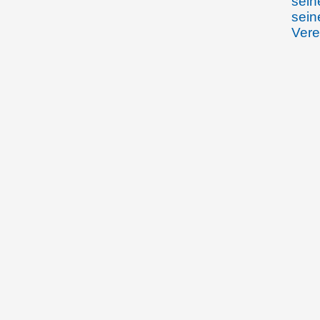
sein
sein
Vere
20.08.1925
Land
bean
Liec
beim
Poli
ein 
eine
Poli
10.02.1926
Land
ersu
Liec
die 
Fes
abz
11.01.1927
Vier
F.L.