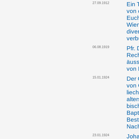
27.09.1912
Ein 
von 
Euch
Wien
dive
verb
06.08.1919
Pfr.
Rech
äuss
von 
15.01.1924
Der 
von 
liec
alte
bisc
Bapt
Best
Nach
23.01.1924
Joha