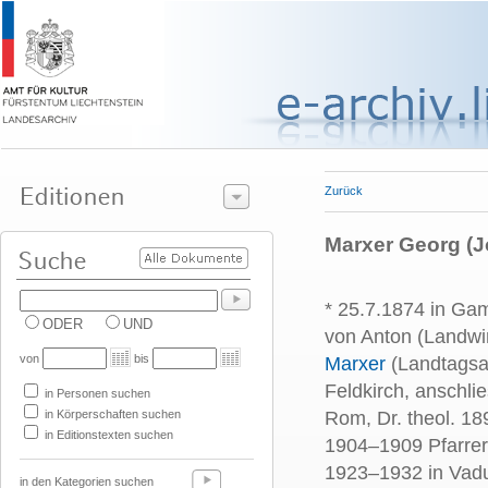
Zurück
Marxer Georg (J
* 25.7.1874 in Ga
ODER
UND
von Anton (Landwir
von
bis
Marxer
(Landtagsa
Feldkirch, anschl
in Personen suchen
in Körperschaften suchen
Rom, Dr. theol. 18
in Editionstexten suchen
1904–1909 Pfarrer
1923–1932 in Vaduz
in den Kategorien suchen