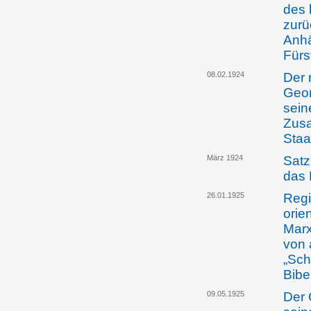
des 
zurüc
Anhä
Fürs
08.02.1924
Der 
Geor
sein
Zusa
Staa
März 1924
Satz
das 
26.01.1925
Regi
orie
Marx
von 
„Sch
Bibe
09.05.1925
Der 