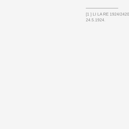
______________
[1 ] LI LA RE 1924/24
24.5.1924.