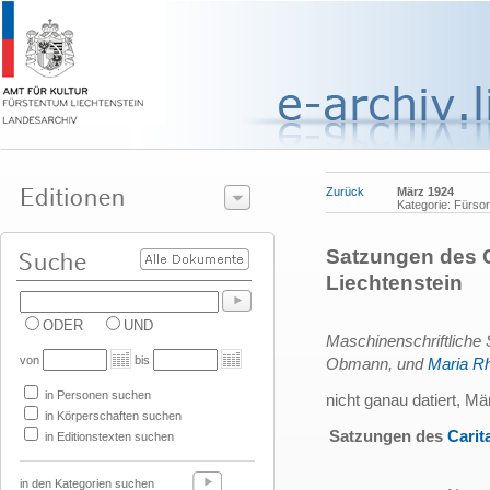
Zurück
März 1924
Kategorie: Fürs
Satzungen des C
Liechtenstein
ODER
UND
Maschinenschriftliche
von
bis
Obmann, und
Maria Rh
in Personen suchen
nicht ganau datiert, M
in Körperschaften suchen
Satzungen des
Carit
in Editionstexten suchen
in den Kategorien suchen