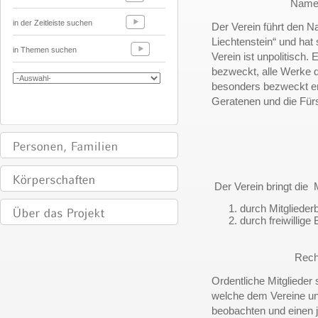
Name,
in der Zeitleiste suchen
Der Verein führt den N
Liechtenstein“ und ha
in Themen suchen
Verein ist unpolitisch
bezweckt, alle Werke d
besonders bezweckt er 
Geratenen und die Fürs
Der Verein bringt die M
durch Mitgliederb
durch freiwillige 
Recht
Ordentliche Mitglieder 
welche dem Vereine unt
beobachten und einen j