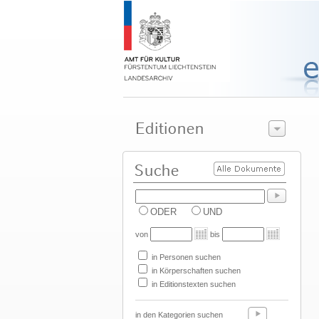
ODER
UND
von
bis
in Personen suchen
in Körperschaften suchen
in Editionstexten suchen
in den Kategorien suchen