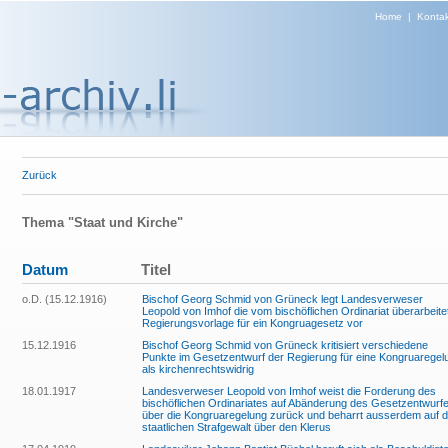
Home
|
Kontak
Zurück
Thema "Staat und Kirche"
Datum
Titel
o.D. (15.12.1916)
Bischof Georg Schmid von Grüneck legt Landesverweser
Leopold von Imhof die vom bischöflichen Ordinariat überarbeite
Regierungsvorlage für ein Kongruagesetz vor
15.12.1916
Bischof Georg Schmid von Grüneck kritisiert verschiedene
Punkte im Gesetzentwurf der Regierung für eine Kongruaregel
als kirchenrechtswidrig
18.01.1917
Landesverweser Leopold von Imhof weist die Forderung des
bischöflichen Ordinariates auf Abänderung des Gesetzentwurf
über die Kongruaregelung zurück und beharrt ausserdem auf d
staatlichen Strafgewalt über den Klerus