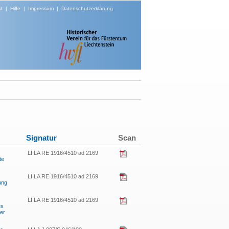
t
|
Hilfe
|
Impressum
|
Datenschutzerklärung
Signatur
Scan
LI LA RE 1916/4510 ad 2169
te
LI LA RE 1916/4510 ad 2169
ung
LI LA RE 1916/4510 ad 2169
es
er