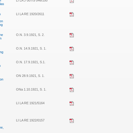
er
LI LA J 007/S 046/100
das
s
LI LA RE 1920/2611
en
ng
hme
O.N. 3.9.1921, S. 2.
n
O.N. 14.9.1921, S. 1.
ung
O.N. 17.9.1921, S.1.
n
ON 28.9.1921, S. 1.
von
ONa 1.10.1921, S. 1.
LI LA RE 1921/5164
LI LA RE 1922/0157
he,