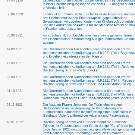
17.04.1919
Landesvikar Johann Baptist Büchel beruft sich als Beschuldigt
in einer Ehrenbeleidigungssache vor dem F.L. Landgericht auf 
privilegium fori
06.06.1920
Landesvikar Johann Baptist Büchel bittet die Regierung namen
des Liechtensteinischen Priesterkapitels gegen öffentliche
Belustigungen vorzugehen, Kindern den Kinobesuch zu verbiet
und die Gratifikation des Klerus für die staatliche Matrikenführu
in Franken auszubezahlen
03.09.1921
Fürst Johann II. von Liechtenstein lässt seine geplante Teilna
am Liechtensteiner Katholikentag aus gesundheitlichen Gründe
absagen
14.09.1921
Die Oberrheinischen Nachrichten berichten über den ersten
liechtensteinischen Katholikentag am 8.9.1921 (Teil I: Begrüss
und Ergebenheitsadresse an den Papst)
17.09.1921
Die Oberrheinischen Nachrichten berichten über den ersten
liechtensteinischen Katholikentag am 8.9.1921 (Teil II: Rede vo
Bischof Georg Schmid von Grüneck)
28.09.1921
Die Oberrheinischen Nachrichten berichten über den ersten
liechtensteinischen Katholikentag am 8.9.1921 (Teil III: Reden 
Bischof Georg Schmid von Grüneck und Prälat Anton Gisler)
01.10.1921
Die Oberrheinischen Nachrichten berichten über den ersten
liechtensteinischen Katholikentag am 8.9.1921 (Teil IV/Schluss:
Reden von Prälat Anton Gisler und Natioanlrat Josef Scherrer)
28.11.1921
Der Vaduzer Pfarrer Johannes De Florin lehnt in seiner
Stellungnahme an die Regierung die Veranstaltung von
Lustbarkeiten, namentlich die Aufführung eines Lustspieles im
Gasthaus "Adler", während der Advents- und Fastenzeit ab
10.01.1922
Bischof Georg Schmid von Grüneck mahnt die Gemeinde
Triesen, ihr Präsentationsrecht für die dortige Pfarrpfründe bis
Ende Januar 1922 auszuüben, widrigenfalls er sich genötigt se
vom Recht der freien Ernennung Gebrauch zu machen