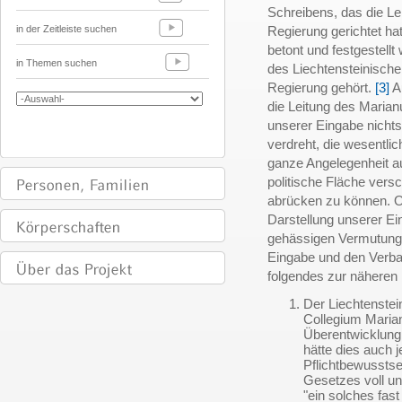
Schreibens, das die L
in der Zeitleiste suchen
Regierung gerichtet ha
betont und festgestellt
in Themen suchen
des Liechtensteinische
Regierung gehört.
[3]
Au
die Leitung des Maria
unserer Eingabe nichts
verdreht, die wesentli
ganze Angelegenheit au
politische Fläche vers
abrücken zu können. Ob
Darstellung unserer E
gehässigen Vermutung
Eingabe und den Verba
folgendes zur näheren
Der Liechtenste
Collegium Maria
Überentwicklung
hätte dies auch 
Pflichtbewussts
Gesetzes voll un
"ein solches fas