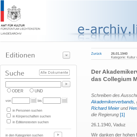
Zurück
26.01.1940
Kategorie: Kultur
Der Akademikerv
das Collegium M
ODER
UND
Schreiben des Aussc
von
bis
Akademikerverbands
,
Richard Meier
und
Her
in Personen suchen
die Regierung
[1]
in Körperschaften suchen
in Editionstexten suchen
26.1.1940, Vaduz
Wir danken der hohen fü
in den Kategorien suchen