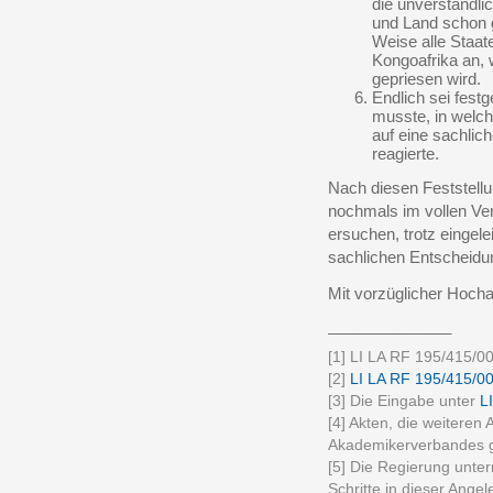
die unverständli
und Land schon g
Weise alle Staa
Kongoafrika an, 
gepriesen wird.
Endlich sei fest
musste, in welc
auf eine sachlic
reagierte.
Nach diesen Feststellu
nochmals im vollen Ve
ersuchen, trotz eingel
sachlichen Entscheidu
Mit vorzüglicher Hoch
______________
[1] LI LA RF 195/415/0
[2]
LI LA RF 195/415/0
[3] Die Eingabe unter
L
[4] Akten, die weiteren 
Akademikerverbandes ge
[5] Die Regierung unter
Schritte in dieser Ange