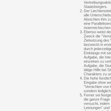
Vertreibungsakt
Staatsbürgers.
Der Liechtenste
alle Unterschieb
Absichten ihm zu
eine Parallelisi
österreichisch
Ebenso weist de
Zweck die "Verni
Zielsetzung des 
bezweckt in erst
durch jederzeitig
Einklange mit se
Aufgabe, die Inte
einzelnen zu ver
Aufgabe, die Stu
tätige Hilfe bei 
Charakters zu unt
Die hohe fürstli
Eingabe ohne we
"Vernichten von 
sondern lediglic
Ferner sei festg
die ganze Frage 
versucht, indem 
Leistungen" und "