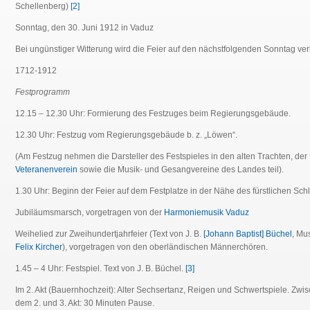
Schellenberg)
[2]
Sonntag, den 30. Juni 1912 in Vaduz
Bei ungünstiger Witterung wird die Feier auf den nächstfolgenden Sonntag verl
1712-1912
Festprogramm
12.15 – 12.30 Uhr: Formierung des Festzuges beim Regierungsgebäude.
12.30 Uhr: Festzug vom Regierungsgebäude b. z. „Löwen“.
(Am Festzug nehmen die Darsteller des Festspieles in den alten Trachten, der
Veteranenverein
sowie die Musik- und Gesangvereine des Landes teil).
1.30 Uhr: Beginn der Feier auf dem Festplatze in der Nähe des fürstlichen Sch
Jubiläumsmarsch, vorgetragen von der
Harmoniemusik Vaduz
Weihelied zur Zweihundertjahrfeier (Text von J. B.
[Johann Baptist] Büchel
, Mu
Felix Kircher
), vorgetragen von den oberländischen Männerchören.
1.45 – 4 Uhr: Festspiel. Text von J. B. Büchel.
[3]
Im 2. Akt (Bauernhochzeit): Alter Sechsertanz, Reigen und Schwertspiele. Zwi
dem 2. und 3. Akt: 30 Minuten Pause.