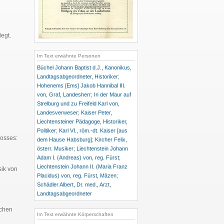
egt.
Im Text erwähnte Personen
Büchel Johann Baptist d.J., Kanonikus,
Landtagsabgeordneter, Historiker
;
Hohenems [Ems] Jakob Hannibal III.
von, Graf, Landesherr
;
In der Maur auf
Strelburg und zu Freifeld Karl von,
Landesverweser
;
Kaiser Peter,
Liechtensteiner Pädagoge, Historiker,
Politiker
;
Karl VI., röm.-dt. Kaiser [aus
losses:
dem Hause Habsburg]
;
Kircher Felix,
österr. Musiker
;
Liechtenstein Johann
Adam I. (Andreas) von, reg. Fürst
;
Liechtenstein Johann II. (Maria Franz
sik von
Placidus) von, reg. Fürst, Mäzen
;
Schädler Albert, Dr. med., Arzt,
Landtagsabgeordneter
schen
Im Text erwähnte Körperschaften