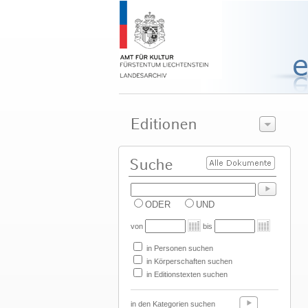
ODER
UND
von
bis
in Personen suchen
in Körperschaften suchen
in Editionstexten suchen
in den Kategorien suchen