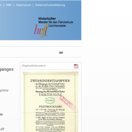
t
|
Hilfe
|
Impressum
|
Datenschutzerklärung
Originaldokument
rganges
hymne
he
aft