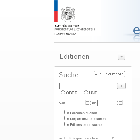
ODER
UND
von
bis
in Personen suchen
in Körperschaften suchen
in Editionstexten suchen
in den Kategorien suchen