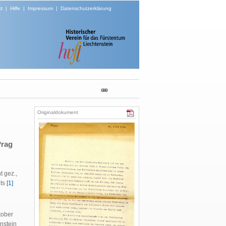
t
|
Hilfe
|
Impressum
|
Datenschutzerklärung
Originaldokument
Prag
ht gez.,
nts
[1]
tober
nstein