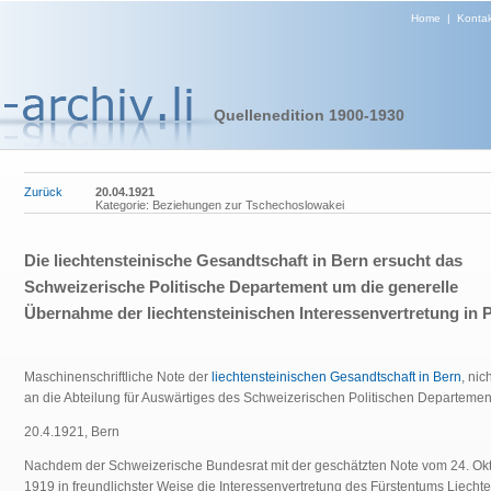
Home
|
Kontak
Quellenedition 1900-1930
Zurück
20.04.1921
Kategorie: Beziehungen zur Tschechoslowakei
Die liechtensteinische Gesandtschaft in Bern ersucht das
Schweizerische Politische Departement um die generelle
Übernahme der liechtensteinischen Interessenvertretung in 
Maschinenschriftliche Note der
liechtensteinischen Gesandtschaft in Bern
, nic
an die Abteilung für Auswärtiges des Schweizerischen Politischen Departeme
20.4.1921, Bern
Nachdem der Schweizerische Bundesrat mit der geschätzten Note vom 24. Ok
1919 in freundlichster Weise die Interessenvertretung des Fürstentums Liechte