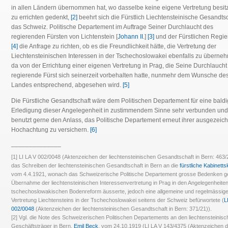
in allen Ländern übernommen hat, wo dasselbe keine eigene Vertretung besitz
zu errichten gedenkt,
[2]
beehrt sich die Fürstlich Liechtensteinische Gesandts
das Schweiz. Politische Departement im Auftrage Seiner Durchlaucht des
regierenden Fürsten von Lichtenstein [
Johann II.
]
[3]
und der Fürstlichen Regi
[4]
die Anfrage zu richten, ob es die Freundlichkeit hätte, die Vertretung der
Liechtensteinischen Interessen in der Tschechoslowakei ebenfalls zu überne
da von der Errichtung einer eigenen Vertretung in Prag, die Seine Durchlaucht
regierende Fürst sich seinerzeit vorbehalten hatte, nunmehr dem Wunsche de
Landes entsprechend, abgesehen wird.
[5]
Die Fürstliche Gesandtschaft wäre dem Politischen Departement für eine bald
Erledigung dieser Angelegenheit in zustimmendem Sinne sehr verbunden und
benutzt gerne den Anlass, das Politische Departement erneut ihrer ausgezeic
Hochachtung zu versichern.
[6]
______________
[1] LI LA V 002/0048 (Aktenzeichen der liechtensteinischen Gesandtschaft in Bern: 463/2
das Schreiben der liechtensteinischen Gesandtschaft in Bern an die
fürstliche Kabinetts
vom 4.4.1921, wonach das Schweizerische Politische Departement grosse Bedenken g
Übernahme der liechtensteinischen Interessenvertretung in Prag in den Angelegenheiten
tschechoslowakischen Bodenreform äusserte, jedoch eine allgemeine und regelmässig
Vertretung Liechtensteins in der Tschechoslowakei seitens der Schweiz befürwortete (
L
002/0048
(Aktenzeichen der liechtensteinischen Gesandtschaft in Bern: 371/21)).
[2] Vgl. die Note des Schweizerischen Politischen Departements an den liechtensteinis
Geschäftsträger in Bern,
Emil Beck
, vom 24.10.1919 (LI LA V 143/4375 (Aktenzeichen 