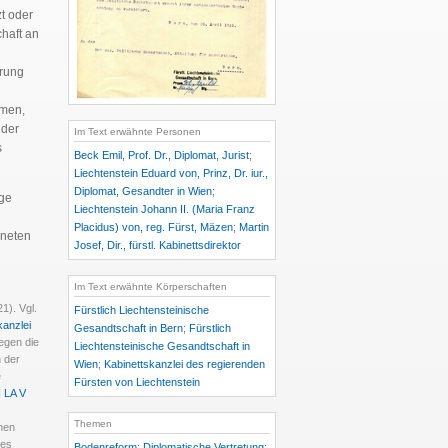
t oder
chaft an
erung
hmen,
 der
Im Text erwähnte Personen
s
Beck Emil, Prof. Dr., Diplomat, Jurist
;
Liechtenstein Eduard von, Prinz, Dr. iur.,
Diplomat, Gesandter in Wien
;
ige
Liechtenstein Johann II. (Maria Franz
Placidus) von, reg. Fürst, Mäzen
;
Martin
hneten
Josef, Dir., fürstl. Kabinettsdirektor
Im Text erwähnte Körperschaften
1). Vgl.
Fürstlich Liechtensteinische
kanzlei
Gesandtschaft in Bern
;
Fürstlich
egen die
Liechtensteinische Gesandtschaft in
 der
Wien
;
Kabinettskanzlei des regierenden
e
Fürsten von Liechtenstein
I LA V
Themen
chen
des
Bodenreform
;
Diplomatische Vertretung
;