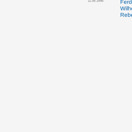
11.06.1896
Ferd
Wilh
Rebe
über
Nich
„Tob
Lekt
Verö
liec
eine
nach
07.03.1898
Ferd
Wilh
des 
Amer
hölz
Schn
Über
Maro
Liec