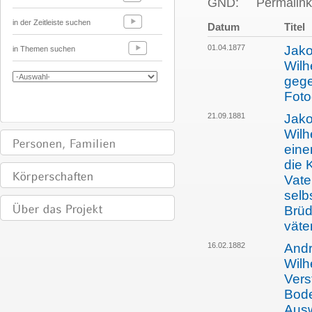
GND:
Permalink
in der Zeitleiste suchen
Datum
Titel
01.04.1877
Jako
in Themen suchen
Wilh
gege
Foto
21.09.1881
Jako
Wilh
eine
die 
Vate
selb
Brüd
väte
16.02.1882
Andr
Wilh
Vers
Bode
Ausw