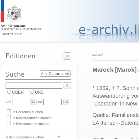
Zurück
Marock [Marok] 
* 1859, † ?. Sohn
ODER
UND
Auswanderung von 
von
bis
"Labrador" in New
in Personen suchen
Quelle: Familiens
in Körperschaften suchen
LA Jansen-Datenb
in Editionstexten suchen
in den Kategorien suchen