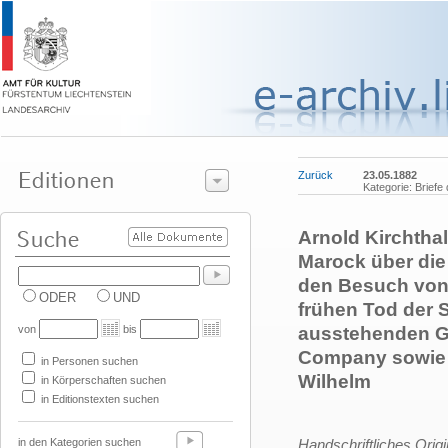
Zurück
23.05.1882
Kategorie: Briefe
Arnold Kirchtha
Marock über die
den Besuch von 
ODER
UND
frühen Tod der S
von
bis
ausstehenden Ge
Company sowie 
in Personen suchen
Wilhelm
in Körperschaften suchen
in Editionstexten suchen
in den Kategorien suchen
Handschriftliches Orig