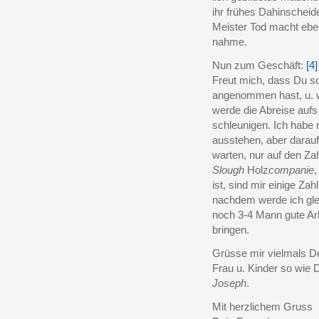
ihr frühes Dahinscheid
Meister Tod macht ebe
nahme.
Nun zum Geschäft:
[4]
Freut mich, dass Du s
angenommen hast, u. w
werde die Abreise aufs
schleunigen. Ich habe 
ausstehen, aber darauf
warten, nur auf den Za
Slough
Holz
companie
,
ist, sind mir einige Zah
nachdem werde ich gle
noch 3-4 Mann gute Arb
bringen.
Grüsse mir vielmals De
Frau u. Kinder so wie 
Joseph
.
Mit herzlichem Gruss