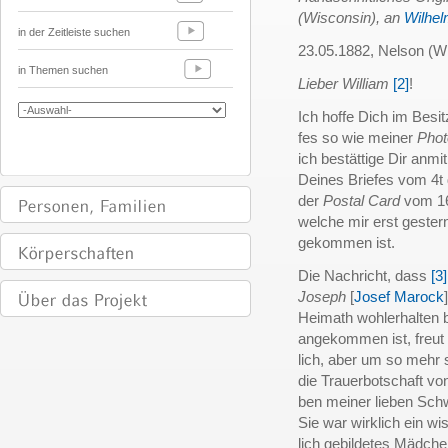
(Wisconsin), an
Wilhe
in der Zeitleiste suchen
23.05.1882, Nelson (W
in Themen suchen
Lieber William
[2]
!
Ich hoffe Dich im Besi
fes so wie meiner
Phot
ich bestättige Dir anm
Deines Briefes vom 4t
der
Postal Card
vom 16
welche mir erst gester
gekommen ist.
Die Nachricht, dass
[3]
Joseph
[
Josef Marock
Heimath wohlerhalten b
angekommen ist, freut
lich, aber um so mehr
die Trauerbotschaft vo
ben meiner lieben Sc
Sie war wirklich ein wi
lich gebildetes Mädche