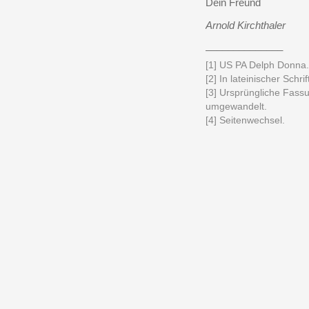
Dein Freund
Arnold Kirchthaler
______________
[1] US PA Delph Donna. B
[2] In lateinischer Schr
[3] Ursprüngliche Fassu
umgewandelt.
[4] Seitenwechsel.