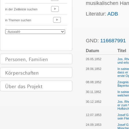
musikalischen Han
in der Zeitleiste suchen
Literatur:
ADB
in Themen suchen
GND:
116687991
P
Datum
Titel
26.05.1852
Jos. Rh
und erku
28.06.1852
In seine
dass er 
erste O
08.08.1852
Zeugnis 
Bayeris
30.11.1852
In seine
welchen 
30.12.1852
Jos. Rh
er zum V
Hofkirch
12.07.1853
Josef G.
sein Fl
24.09.1853
Josef G.
München