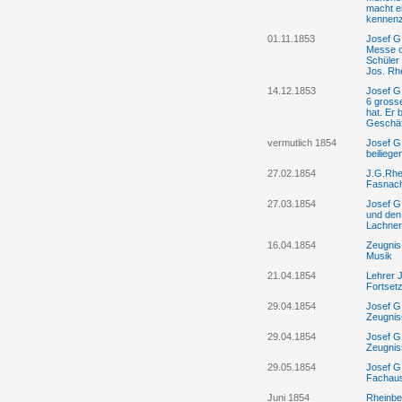
macht e
kennenz
01.11.1853
Josef G.
Messe o
Schüler
Jos. Rhe
14.12.1853
Josef G.
6 gross
hat. Er 
Geschäf
vermutlich 1854
Josef G
beilieg
27.02.1854
J.G.Rhei
Fasnach
27.03.1854
Josef G.
und den
Lachner
16.04.1854
Zeugnis
Musik
21.04.1854
Lehrer 
Fortset
29.04.1854
Josef G.
Zeugnis
29.04.1854
Josef G.
Zeugnis
29.05.1854
Josef G
Fachaus
Juni 1854
Rheinber