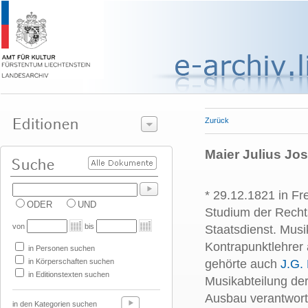
Zurück
Maier Julius Jos
* 29.12.1821 in F
ODER
UND
Studium der Recht
von
bis
Staatsdienst. Musi
Kontrapunktlehrer
in Personen suchen
in Körperschaften suchen
gehörte auch
J.G.
in Editionstexten suchen
Musikabteilung der
Ausbau verantwort
in den Kategorien suchen