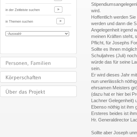
Stipendiumsangelegenhe
in der Zeitleiste suchen
wird.
Hoffentlich werden Sie 
in Themen suchen
werden und dann die Sa
Angelegenheit irgend w
meinen Kräften steht, s
Pflicht, für Josephs F
Sollte es Ihnen möglic
Schuljahres (Juli) noch
würde das für seine L
sein.
Er wird dieses Jahr mit
nun unerlässlich nöthi
ehrsamen Meisters grö
(dazu hat er hier bei 
Lachner Gelegenheit) u
Ebenso nöthig ist ihm 
Ersteres beides ist ihm
Hr. Generaldirector Lac
Sollte aber Joseph unm