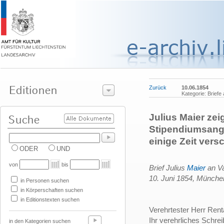
Zurück
10.06.1854
Kategorie: Brief
Julius Maier zei
Stipendiumsange
einige Zeit vers
ODER
UND
von
bis
Brief Julius
Maier
an V
10. Juni 1854, Münche
in Personen suchen
in Körperschaften suchen
in Editionstexten suchen
Verehrtester Herr Ren
Ihr verehrliches Schrei
in den Kategorien suchen