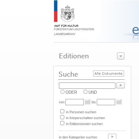
ODER
UND
von
bis
in Personen suchen
in Körperschaften suchen
in Editionstexten suchen
in den Kategorien suchen