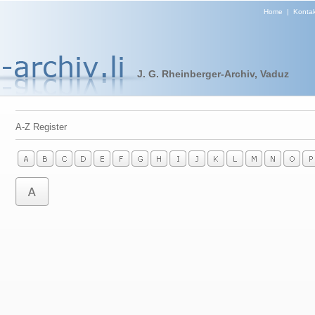
Home
|
Kontak
J. G. Rheinberger-Archiv, Vaduz
A-Z Register