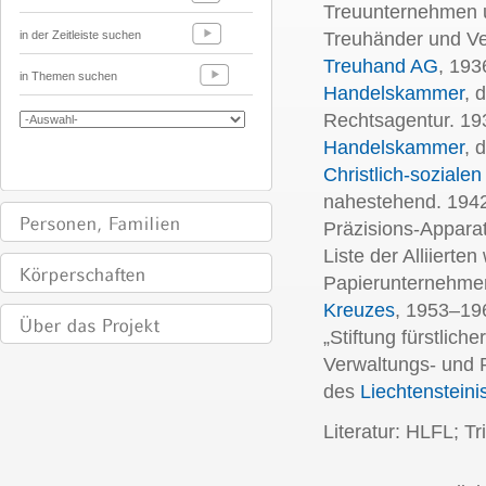
Treuunternehmen u
in der Zeitleiste suchen
Treuhänder und V
Treuhand AG
, 193
in Themen suchen
Handelskammer
, 
Rechtsagentur. 19
Handelskammer
, 
Christlich-sozialen
nahestehend. 1942
Präzisions-Appar
Liste der Alliiert
Papierunternehme
Kreuzes
, 1953–196
„Stiftung fürstlic
Verwaltungs- und 
des
Liechtenstein
Literatur: HLFL; T