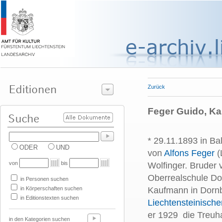
Zurück
Feger Guido, K
* 29.11.1893 in Ba
ODER
UND
von
Alfons Feger
(
von
bis
Wolfinger. Bruder
Oberrealschule Do
in Personen suchen
in Körperschaften suchen
Kaufmann in Dornb
in Editionstexten suchen
Liechtensteinisch
er 1929 die Treuh
in den Kategorien suchen