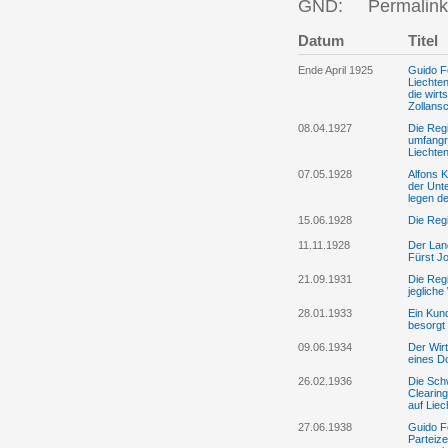
GND:
Permalink
Datum
Titel
Ende April 1925
Guido Fe
Liechte
die wirt
Zollans
08.04.1927
Die Regi
umfangre
Liechten
07.05.1928
Alfons 
der Unt
legen d
15.06.1928
Die Regi
11.11.1928
Der Lan
Fürst Jo
21.09.1931
Die Regi
jeglich
28.01.1933
Ein Kund
besorgt 
09.06.1934
Der Wir
eines D
26.02.1936
Die Sch
Clearin
auf Liec
27.06.1938
Guido Fe
Parteiz