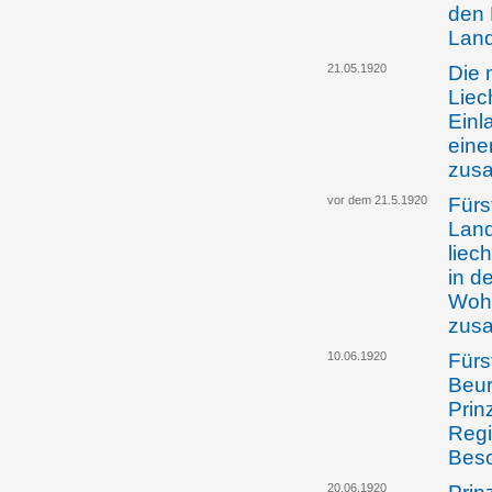
den 
Lan
21.05.1920
Die 
Liec
Einl
eine
zus
vor dem 21.5.1920
Fürs
Land
liec
in d
Wohl
zus
10.06.1920
Fürst
Beur
Prin
Regi
Beso
20.06.1920