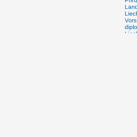
Prin
Land
Liec
Vors
dipl
Liec
11.09.1920
Fürs
der 
Besc
Verf
Best
Lan
13.09.1920
Fürst
Grun
"Sch
Besc
Verf
Best
Lan
15.09.1920