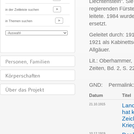
Liechtenstein". Si
regierenden Fürst
in der Zeitleiste suchen
leitete. 1984 wurd
in Themen suchen
ersetzt.
Geleitet durch: 1
1921 als Kabinett
Allgäuer.
Lit.: Oberhammer,
Zeiten, Bd. 2, S. 2
GND:
Permalink:
Datum
Titel
21.10.1915
Land
hat 
Zeic
Krie
10.12.1919