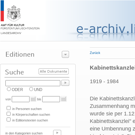
Zurück
Kabinettskanzle
1919 - 1984
ODER
UND
Die Kabinettskanz
von
bis
Zusammenhang mit 
in Personen suchen
wurde sie per 1.12.
in Körperschaften suchen
Kabinettskanzlei" 
in Editionstexten suchen
eine Umbennung zu
in den Kategorien suchen