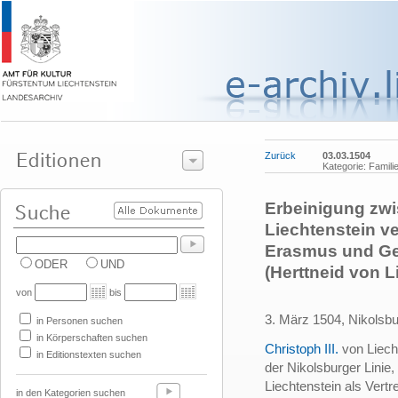
Zurück
03.03.1504
Kategorie: Famili
Erbeinigung zwi
Liechtenstein ver
Erasmus und Geo
ODER
UND
(Herttneid von L
von
bis
3. März 1504, Nikolsb
in Personen suchen
in Körperschaften suchen
Christoph III.
von Liech
in Editionstexten suchen
der Nikolsburger Linie,
Liechtenstein als Vertr
in den Kategorien suchen