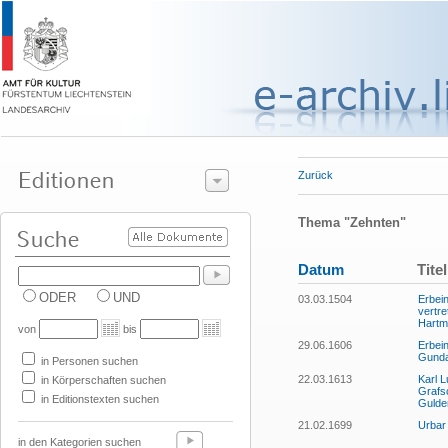
Zurück
Thema "Zehnten"
Datum
Titel
ODER
UND
03.03.1504
Erbei
vertre
Hartma
von
bis
29.06.1606
Erbei
Gunda
in Personen suchen
22.03.1613
Karl 
in Körperschaften suchen
Grafs
in Editionstexten suchen
Gulde
21.02.1699
Urbar 
in den Kategorien suchen