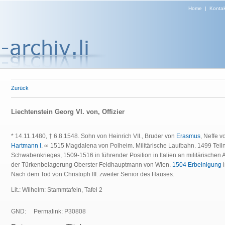
Home
|
Kontak
Zurück
Liechtenstein Georg VI. von, Offizier
* 14.11.1480, † 6.8.1548. Sohn von Heinrich VII., Bruder von
Erasmus
, Neffe 
Hartmann I
. ∞ 1515 Magdalena von Polheim. Militärische Laufbahn. 1499 Te
Schwabenkrieges, 1509-1516 in führender Position in Italien an militärischen 
der Türkenbelagerung Oberster Feldhauptmann von Wien.
1504 Erbeinigung
i
Nach dem Tod von Christoph III. zweiter Senior des Hauses.
Lit.: Wilhelm: Stammtafeln, Tafel 2
GND:
Permalink: P30808