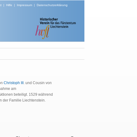
t
|
Hilfe
|
Impressum
|
Datenschutzerklärung
von
Christoph III
. und Cousin von
ilnahme am
Aktionen beteiligt. 1529 während
n der Familie Liechtenstein.