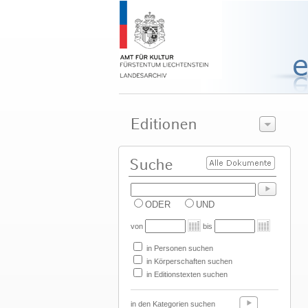
ODER
UND
von
bis
in Personen suchen
in Körperschaften suchen
in Editionstexten suchen
in den Kategorien suchen