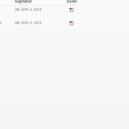
Signatur
Scan
JBL 1978, S. 123 ff.
.
r
JBL 1978, S. 133 ff.