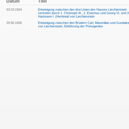
Datum
Titel
03.03.1504
Erbeinigung zwischen den drei Linien des Hauses Liechtenstein
vertreten durch 1. Christoph III., 2. Erasmus und Georg VI. und 3
Hartmann I. (Herttneid von Liechtenstein
29.06.1606
Erbeinigung zwischen den Brüdern Carl, Maximilian und Gundake
von Liechtenstein, Einführung der Primogenitur