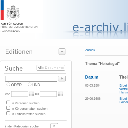
Zurück
Thema "Heiratsgut"
Datum
Titel
ODER
UND
03.03.1504
Erbei
vertre
Hartma
von
bis
29.06.1606
Erbei
Gunda
in Personen suchen
in Körperschaften suchen
in Editionstexten suchen
in den Kategorien suchen