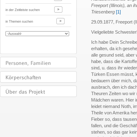
Freeport (Illinois), an
in der Zeitleiste suchen
Triesenberg
[1]
29.09.1877, Freeport (Il
in Themen suchen
Vielgeliebte Schwester
Ich habe Dein Schreib
erhalten, da ich gese
alle gesund seid, aber
habe, dass die Kartoff
sind, u. dass ihr wied
Türken Essen müsst, 
bedauern über mich, da
ausbrach, den ich dach
Theuren Zeiten wo wir 
Mädchen waren. Hier i
leidet niemand Noth, i
Theile von Amerika her
Fieber so, dass tause
fallen, und die Geschäfte
stehen, so das gar kei