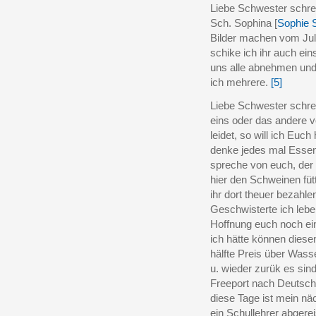
Liebe Schwester schrei
Sch. Sophina [
Sophie S
Bilder machen vom Jul
schike ich ihr auch ein
uns alle abnehmen und
ich mehrere.
[5]
Liebe Schwester schre
eins oder das andere 
leidet, so will ich Euch 
denke jedes mal Essen
spreche von euch, de
hier den Schweinen füt
ihr dort theuer bezahle
Geschwisterte ich lebe
Hoffnung euch noch ei
ich hätte können diese
hälfte Preis über Wa
u. wieder zurük es sind
Freeport nach Deutsc
diese Tage ist mein n
ein Schullehrer abgere