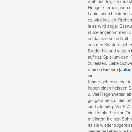
mehr ist, folglich müss
Hunger sterben, wen ni
Leute ihnen beistehen
es wird in allen Kirc
ja es wird sogar Esswa
stüke angenommen u. i
so das sie keine Noth 
aus den Klöstern gehe
Brüder hin und setzen 
auf das Spiel um den K
zu leisten. Liebe Schwe
meinen Kindern [
Juliu
die
Kinder gehen wieder in 
haben einen heissen 
u. viel Regenwetter, abe
gut gerathen, u. die Le
sind alle billig. Vor 5
die Ursala Bek von Or
mit ihrem kleinen Sohn
ist sie wieder abgereis
wieder gesehen wie ha