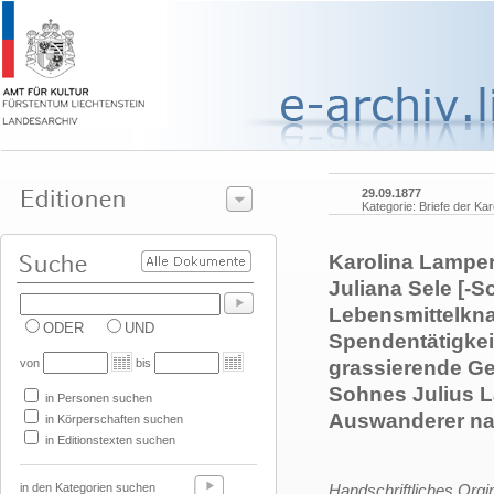
29.09.1877
Kategorie: Briefe der Kar
Karolina Lamper
Juliana Sele [-S
Lebensmittelknap
ODER
UND
Spendentätigkei
von
bis
grassierende Gel
Sohnes Julius L
in Personen suchen
Auswanderer na
in Körperschaften suchen
in Editionstexten suchen
in den Kategorien suchen
Handschriftliches Orgi