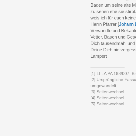
Baden um seine alte M
zu sehen ehe sie stirbt
weis ich für euch kein
Herrn Pfarrer [
Johann B
Verwandte und Bekant
Vetter, Basen und Gesc
Dich tausendmahl und 
Deine Dich nie verges
Lampert
______________
[1] LI LA PA 188/007. Bri
[2] Ursprüngliche Fassu
umgewandelt.
[3] Seitenwechsel.
[4] Seitenwechsel.
[5] Seitenwechsel.