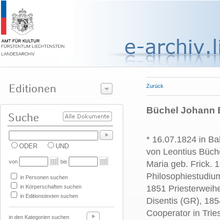
Zurück
Büchel Johann B
* 16.07.1824 in Ba
ODER
UND
von Leontius Büch
von
bis
Maria geb. Frick.
Philosophiestudiu
in Personen suchen
in Körperschaften suchen
1851 Priesterweih
in Editionstexten suchen
Disentis (GR), 185
Cooperator in Tri
in den Kategorien suchen