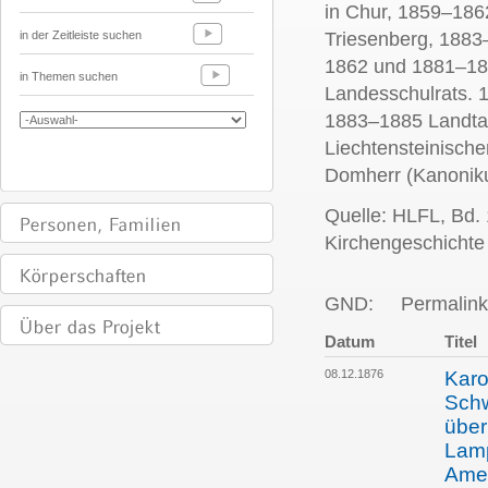
in Chur, 1859–186
in der Zeitleiste suchen
Triesenberg, 1883
1862 und 1881–18
in Themen suchen
Landesschulrats.
1883–1885 Landtag
Liechtensteinische
Domherr (Kanoniku
Quelle: HLFL, Bd. 
Kirchengeschichte 
GND:
Permalink
Datum
Titel
08.12.1876
Karo
Schw
über
Lamp
Amer