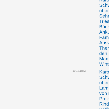
Schw
über
Sehn
Trie
Büch
Anku
Famil
Ausw
Ther
den 
Männ
Wint
10.12.1883
Karo
Schw
über
Lamp
von 
Prei
Rind