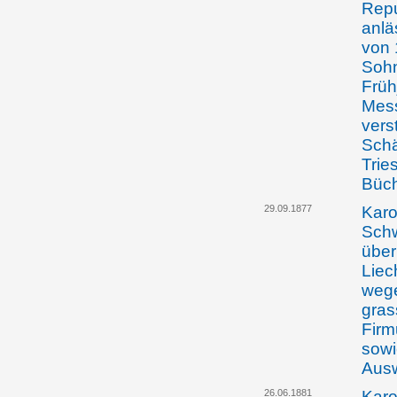
Repu
anlä
von 
Sohn
Früh
Mess
vers
Schä
Trie
Büch
29.09.1877
Karo
Schw
über
Liec
wege
gras
Firm
sowi
Ausw
26.06.1881
Karo