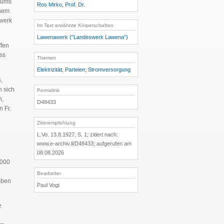
ntums
Ros Mirko, Prof. Dr.
inem
swerk
Im Text erwähnte Körperschaften
Lawenawerk ("Landeswerk Lawena")
ffen
ss
Themen
Elektrizität
;
Parteien
;
Stromversorgung
,
 sich
Permalink
n,
D48433
 Fr.
Zitierempfehlung
L.Vo. 13.8.1927, S. 1; zitiert nach:
www.e-archiv.li/D48433; aufgerufen am
08.08.2026
,000
Bearbeiter
aben
Paul Vogt
z