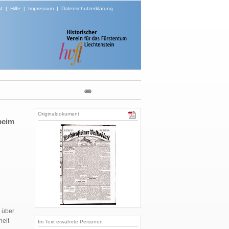
t
|
Hilfe
|
Impressum
|
Datenschutzerklärung
Originaldokument
beim
n über
heit
Im Text erwähnte Personen