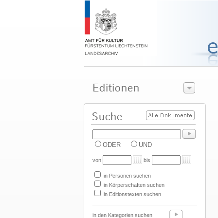
ODER
UND
von
bis
in Personen suchen
in Körperschaften suchen
in Editionstexten suchen
in den Kategorien suchen