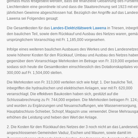
gemäss muss festgestellt werden, dass die finanzielle Gebahrung des Fürste
Liechtenstein eine geordnete ist und dass die Staatsrechnung seit 1923 mit e
jährlichen Gewinne abgeschlossen hat. Bezüglich der Angriffe auf das Lande
Lawena sei Folgendes gesagt:
Die Gesamtkosten für das
Landes-Elektrizitätswerk Lawena
in Triesen, inbegri
den baulichen Teil, sowie dem Rückkauf und Ausbau des Netzes waren, gemä
ursprünglichem Voranschlag mit Fr. 1,185,000 vorgesehen.
Infolge eines weiteren baulichen Ausbaues des Werkes und des Landesnetzes
sowie höherer Kosten für den Rückkauf, Umbau und Ausbau des Netzes haben
gegenüber dem Voranschlage Mehrkosten im Betrage von Fr. 319,000 ergebe
sodass sich heute die Gesamtkosten einschliesslich des Dotationskapitales von
300,000 auf Fr. 1,504,000 stellen.
Die Mehrkosten von Fr. 313,000 verteilen sich wie folgt: 1. Der bauliche Teil,
inbegriffen die hydraulischen und elektrischen Anlagen, war mit Fr. 620,000
veranschlagt. Die effektiven Baukosten haben sich, gestützt auf die
Schlussabrechnung zu Fr. 744,000 ergeben. Die Mehrkosten betragen Fr. 124
und wurden zu Ergänzungen und Neuanschaffungen, wie Wasserversorgung,
Hauptabschluss-Schieber, Schopf, Magazin usw. verwendet. Diese Mehrausg
erhöhen die Leistung und heben den Wert der Anlage.
2. Die Kosten für den Rückkauf des Netzes der 3 noch nicht an das Landesnet
angeschlossenen Gemeinden Vaduz, Eschen und Mauren, sowie damit im